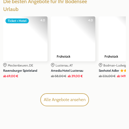
Die besten Angebote für Ihr Bodensee
Urlaub
4.0
4.0
Ticket + Hotel
Frühstück
Frühstück
Meckenbeuren, DE
Lustenau, AT
Bodman-Ludwigsh
Ravensburger Spieleland
Amedia Hotel Lustenau
Seehotel Adler
ab
69,00 €
ab
58,00 €
ab
39,00 €
ab
226,00 €
ab
149,0
Alle Angebote ansehen