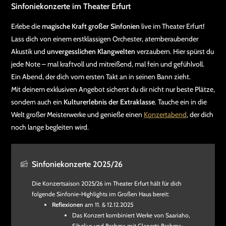
Sinfoniekonzerte im Theater Erfurt
Erlebe die
magische Kraft großer Sinfonien
live im Theater Erfurt!
Lass dich von einem erstklassigen Orchester, atemberaubender
Akustik und
unvergesslichen Klangwelten
verzaubern. Hier spürst du
jede Note – mal kraftvoll und mitreißend, mal fein und gefühlvoll.
Ein Abend, der dich vom ersten Takt an in seinen Bann zieht.
Mit deinem exklusiven Angebot sicherst du dir nicht nur beste Plätze,
sondern auch ein
Kulturerlebnis der Extraklasse
. Tauche ein in die
Welt großer Meisterwerke und genieße einen
Konzertabend
, der dich
noch lange begleiten wird.
Sinfoniekonzerte 2025/26
Die Konzertsaison 2025/26 im Theater Erfurt hält für dich
folgende Sinfonie-Highlights im Großen Haus bereit:
Reflexionen
am 11. & 12.12.2025
Das Konzert kombiniert Werke von Saariaho,
Sibelius und Brahms mit Glanerts Brahms-