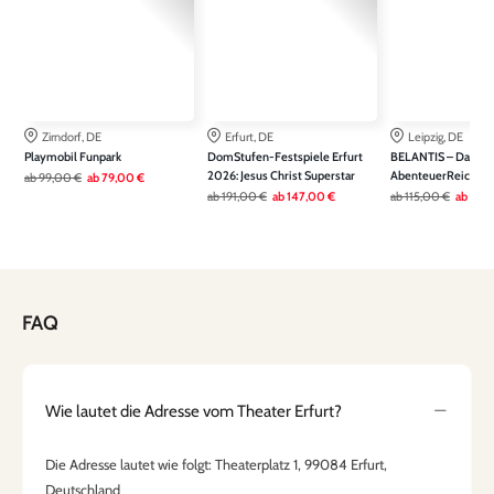
Zirndorf, DE
Erfurt, DE
Leipzig, DE
Playmobil Funpark
DomStufen-Festspiele Erfurt
BELANTIS – Das
2026: Jesus Christ Superstar
AbenteuerReich
ab
99,00 €
ab
79,00 €
ab
191,00 €
ab
147,00 €
ab
115,00 €
ab
79,
FAQ
Wie lautet die Adresse vom Theater Erfurt?
Die Adresse lautet wie folgt: Theaterplatz 1, 99084 Erfurt,
Deutschland