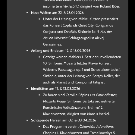
inspiriertem
Vexierbild
, dirigiert von Roland Böer.
Neue Welten
am 22. & 23.01.2026
Unter der Leitung von Mihkel Kütson präsentiert
das Konzert Coplands Quiet City, Coriglianos
Conjurer und Dvořáks Sinfonie Nr. 9
Aus der
Neuen Welt
mit Schlagzeugsolist Alexej
Gerassimez.
Anfang und Ende
am 12. & 13.02.2026
Gezeigt werden Mahlers 1. Satz der unvollendeten
10. Sinfonie, Mozarts letztes Klavierkonzert,
Weberns Passacaglia op. 1 und Schostakowitschs 1.
Sinfonie, unter der Leitung von Sergey Neller, der
auch als Pianist und Komponist tätig ist.
Identitäten
am 12. & 13.03.2026
Zu hören sind Camille Pépins
Les Eaux célestes
,
Mozarts
Prager
Sinfonie, Bartóks orchestrierte
Rumänische Volkstänze und Brahms’ 2.
Klavierkonzert, dirigiert von Marcus Merkel.
Schlagende Herzen
am 02. & 03.04.2026
Das Programm vereint Čekovskás
Adorations
,
Chopins 1. Klavierkonzert und Tschaikowskys 5.