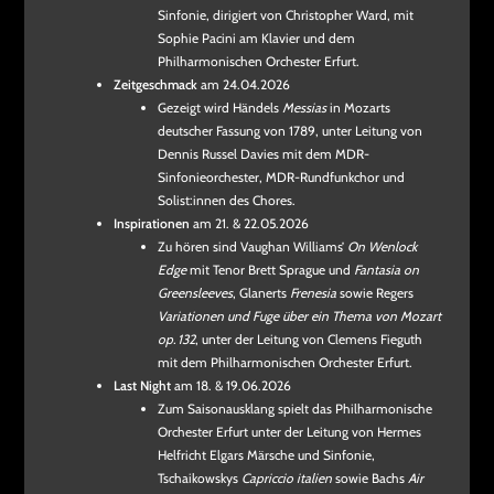
Sinfonie, dirigiert von Christopher Ward, mit
Sophie Pacini am Klavier und dem
Philharmonischen Orchester Erfurt.
Zeitgeschmack
am 24.04.2026
Gezeigt wird Händels
Messias
in Mozarts
deutscher Fassung von 1789, unter Leitung von
Dennis Russel Davies mit dem MDR-
Sinfonieorchester, MDR-Rundfunkchor und
Solist:innen des Chores.
Inspirationen
am 21. & 22.05.2026
Zu hören sind Vaughan Williams’
On Wenlock
Edge
mit Tenor Brett Sprague und
Fantasia on
Greensleeves
, Glanerts
Frenesia
sowie Regers
Variationen und Fuge über ein Thema von Mozart
op. 132
, unter der Leitung von Clemens Fieguth
mit dem Philharmonischen Orchester Erfurt.
Last Night
am 18. & 19.06.2026
Zum Saisonausklang spielt das Philharmonische
Orchester Erfurt unter der Leitung von Hermes
Helfricht Elgars Märsche und Sinfonie,
Tschaikowskys
Capriccio italien
sowie Bachs
Air