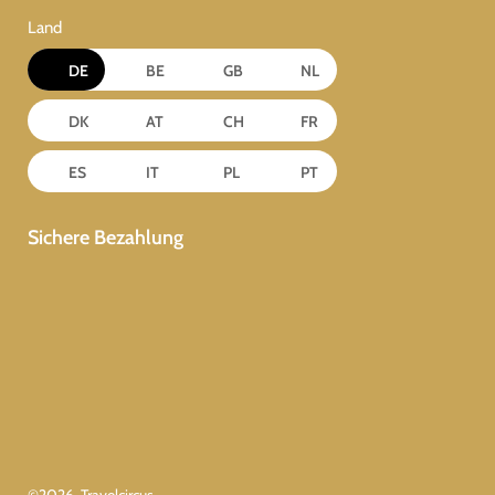
Land
DE
BE
GB
NL
DK
AT
CH
FR
ES
IT
PL
PT
Sichere Bezahlung