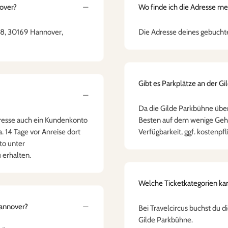
nover?
Wo finde ich die Adresse m
 8, 30169 Hannover,
Die Adresse deines gebuchte
Gibt es Parkplätze an der G
Da die Gilde Parkbühne über
dresse auch ein Kundenkonto
Besten auf dem wenige Geh
a. 14 Tage vor Anreise dort
Verfügbarkeit, ggf. kostenpfl
to unter
u erhalten.
Welche Ticketkategorien kan
Hannover?
Bei Travelcircus buchst du di
Gilde Parkbühne.