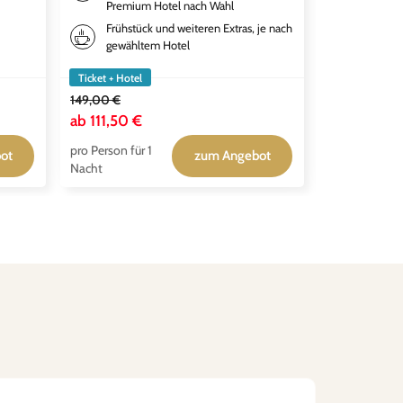
Premium Hotel nach Wahl
gewähl
Frühstück und weiteren Extras, je nach
Tickets
gewähltem Hotel
Adventu
Ticket + Hotel
Ticket + Hotel
149,00 €
ab
111,50 €
ab
119,00 
pro Person für 1
pro Person für
ot
zum Angebot
Nacht
Nacht