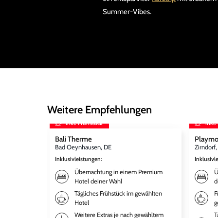
Summer-Vibes.
Weitere Empfehlungen
inkl. Frühstück
inkl.
Bali Therme
Playmo
Bad Oeynhausen, DE
Zirndorf
Inklusivleistungen
:
Inklusivl
Übernachtung in einem Premium
Ü
Hotel deiner Wahl
d
Tägliches Frühstück im gewählten
F
Hotel
g
Weitere Extras je nach gewähltem
T