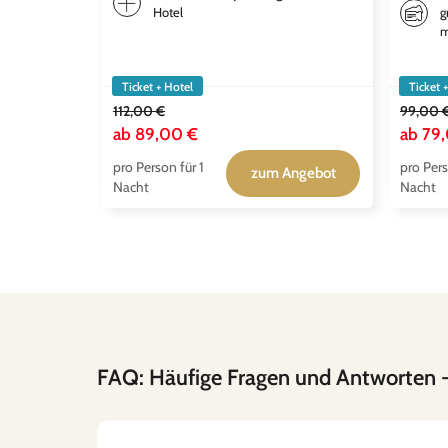
Hotel
g
m
Ticket + Hotel
Ticket 
112,00 €
99,00 
ab
89,00 €
ab
79
pro Person für 1
pro Pers
zum Angebot
Nacht
Nacht
FAQ: Häufige Fragen und Antworten
-