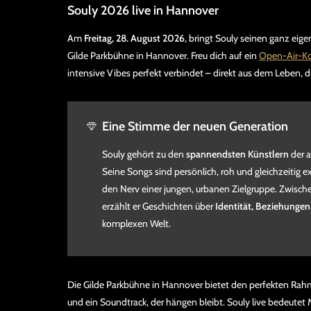
Souly 2026 live in Hannover
Am
Freitag, 28. August 2026
, bringt Souly seinen ganz eig
Gilde Parkbühne in Hannover. Freu dich auf ein
Open-Air-Ko
intensive Vibes perfekt verbindet – direkt aus dem Leben, di
Eine Stimme der neuen Generation
Souly gehört zu den
spannendsten Künstlern
der a
Seine Songs sind persönlich, roh und gleichzeitig e
den Nerv einer jungen, urbanen Zielgruppe. Zwisc
erzählt er Geschichten über
Identität, Beziehunge
komplexen Welt.
Die Gilde Parkbühne in Hannover bietet den perfekten Rah
und ein Soundtrack, der hängen bleibt. Souly live bedeute