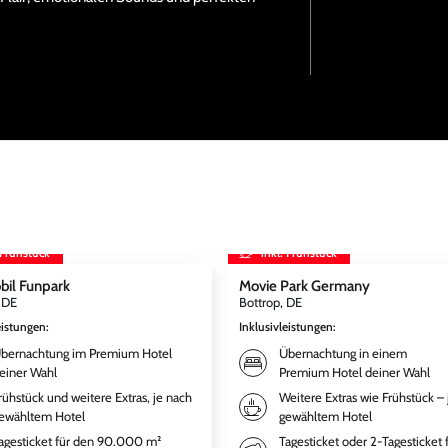
 Frühstück
inkl. Frühstück
bil Funpark
Movie Park Germany
, DE
Bottrop, DE
eistungen
:
Inklusivleistungen
:
bernachtung im Premium Hotel
Übernachtung in einem
einer Wahl
Premium Hotel deiner Wahl
rühstück und weitere Extras, je nach
Weitere Extras wie Frühstück – 
ewähltem Hotel
gewähltem Hotel
agesticket für den 90.000 m²
Tagesticket oder 2-Tagesticket 