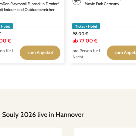
roßen Playmobil Funpark in Zirndorf
Movie Park Germany
it Indoor- und Outdoorbereichen
+ Hotel
Ticket + Hotel
€
98,00 €
,00 €
ab
77,00 €
on für 1
pro Person für 1
zum Angebot
zum Angeb
Nacht
 Souly 2026 live in Hannover