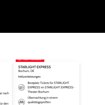
inkl. Frühstück
inkl. Frühst
STARLIGHT EXPRESS
Disneyland Par
Disneyland® 
Bochum, DE
World inkl. 
Inklusivleistungen
:
Paris, FR
Bestplatz Tickets für STARLIGHT
Inklusivleistun
EXPRESS im STARLIGHT EXPRESS-
Übernac
Theater Bochum
je nach
qualitä
Übernachtung in einem
deiner 
qualitätsgeprüften
für den
Weitere