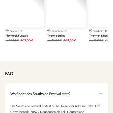
Zirndorf, DE
München, DE
Sinsheim, DE
Playmobil Funpark
Therme Erding
Thermen & Badewel
ab
99,00 €
ab
79,00 €
ab
132,00 €
ab
99,00 €
ab
122,00 €
ab
79,
FAQ
Wo findet das Southside Festival statt?
Das Southside Festival findest du bei folgender Adresse: Take-Off
Gewerbepark, 78579 Neuhausen ob Eck, Deutschland