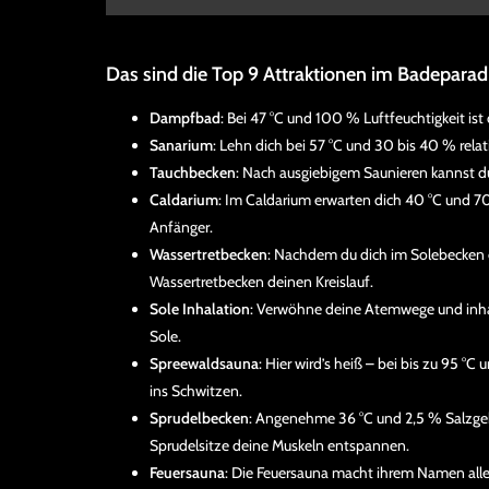
Das sind die Top 9 Attraktionen im Badepara
Dampfbad
: Bei 47 °C und 100 % Luftfeuchtigkeit is
Sanarium
: Lehn dich bei 57 °C und 30 bis 40 % relati
Tauchbecken
: Nach ausgiebigem Saunieren kannst du
Caldarium
: Im Caldarium erwarten dich 40 °C und 70
Anfänger.
Wassertretbecken
: Nachdem du dich im Solebecken e
Wassertretbecken deinen Kreislauf.
Sole Inhalation
: Verwöhne deine Atemwege und inhal
Sole.
Spreewaldsauna
: Hier wird’s heiß – bei bis zu 95 °
ins Schwitzen.
Sprudelbecken
: Angenehme 36 °C und 2,5 % Salzge
Sprudelsitze deine Muskeln entspannen.
Feuersauna
: Die Feuersauna macht ihrem Namen al