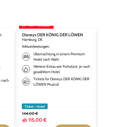
inkl. Frühstück
inkl. Frühst
m
Disneys DER KÖNIG DER LÖWEN
STARLIGHT 
Hamburg, DE
Bochum, DE
Inklusivleistungen
:
Inklusivleistun
Übernachtung in einem Premium
Bestpla
Hotel nach Wahl
EXPRES
Theate
Weitere Extras wie Frühstück, je nach
n
gewähltem Hotel
Übernac
qualitä
Tickets für Disneys DER KÖNIG DER
e nach
Premiu
LÖWEN Musical
Frühstü
gewähl
Ticket + Hotel
Ticket + Hotel
144,00 €
149,00 €
ab
115,00 €
ab
111,50 €