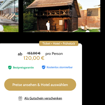
Ticket + Hotel + Frühstück
152,00 €
ab
pro Person
120,00 €
Kostenlos stornierbar
Bestpreisgarantie
Preise ansehen & Hotel auswählen
Als Gutschein verschenken