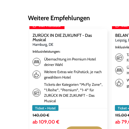
Weitere Empfehlungen
inkl. Frühstück
inkl.
ZURÜCK IN DIE ZUKUNFT - Das
BELANT
Musical
Leipzig,
Hamburg, DE
Inklusivl
Inklusivleistungen
:
T
Übernachtung im Premium Hotel
F
deiner Wahl
Ü
Weitere Extras wie Frühstück, je nach
H
gewähltem Hotel
W
Tickets der Kategorien *McFly Zone*,
g
*1.Reihe*, *Premium*, *1-4* für
ZURÜCK IN DIE ZUKUNFT - Das
Musical
Ticket + Hotel
Ticket 
140,00 €
115,00 
ab
109,00 €
ab
79