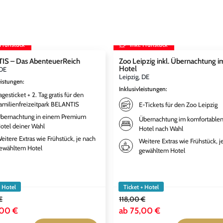
 Frühstück
inkl. Frühstück
IS – Das AbenteuerReich
Zoo Leipzig inkl. Übernachtung i
Hotel
 DE
Leipzig, DE
eistungen
:
Inklusivleistungen
:
agesticket + 2. Tag gratis für den
amilienfreizeitpark BELANTIS
E-Tickets für den Zoo Leipzig
bernachtung in einem Premium
Übernachtung im komfortable
otel deiner Wahl
Hotel nach Wahl
eitere Extras wie Frühstück, je nach
Weitere Extras wie Frühstück, j
ewähltem Hotel
gewähltem Hotel
+ Hotel
Ticket + Hotel
€
118,00 €
,00 €
ab
75,00 €