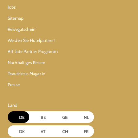
Jobs
Sitemap
Reisegutschein
Werden Sie Hotelpartner!
Affiliate Partner Programm
Nachhaltiges Reisen
Travelcircus Magazin
Presse
Land
DE
BE
GB
NL
DK
AT
CH
FR