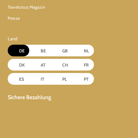
Travelcircus Magazin
Presse
Land
DE
BE
GB
NL
DK
AT
CH
FR
ES
IT
PL
PT
Sichere Bezahlung