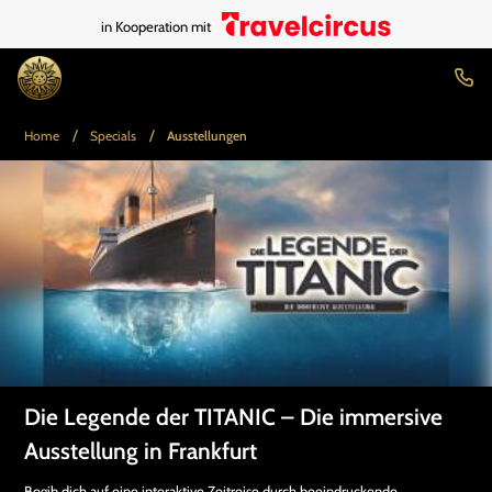
in Kooperation mit
/
/
Home
Specials
Ausstellungen
Die Legende der TITANIC – Die immersive
Ausstellung in Frankfurt
Begib dich auf eine interaktive Zeitreise durch beeindruckende