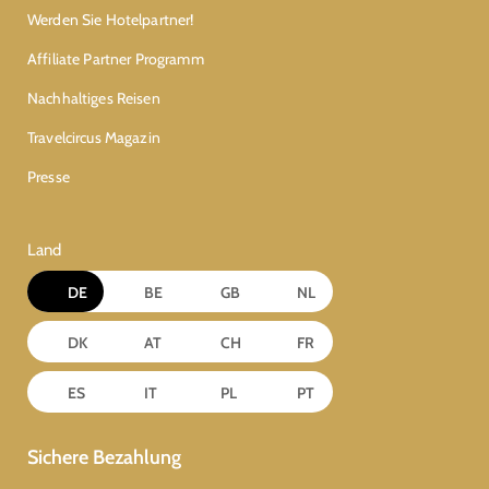
Werden Sie Hotelpartner!
Affiliate Partner Programm
Nachhaltiges Reisen
Travelcircus Magazin
Presse
Land
DE
BE
GB
NL
DK
AT
CH
FR
ES
IT
PL
PT
Sichere Bezahlung