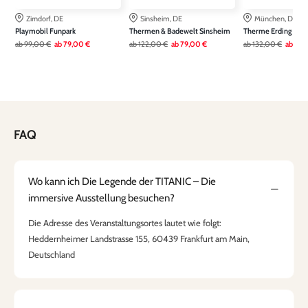
Zirndorf, DE
Sinsheim, DE
München, DE
Playmobil Funpark
Thermen & Badewelt Sinsheim
Therme Erding
ab
99,00 €
ab
79,00 €
ab
122,00 €
ab
79,00 €
ab
132,00 €
ab
99,
FAQ
Wo kann ich Die Legende der TITANIC – Die
immersive Ausstellung besuchen?
Die Adresse des Veranstaltungsortes lautet wie folgt:
Heddernheimer Landstrasse 155, 60439 Frankfurt am Main,
Deutschland