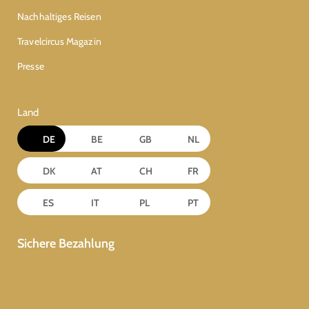
Nachhaltiges Reisen
Travelcircus Magazin
Presse
Land
DE
BE
GB
NL
DK
AT
CH
FR
ES
IT
PL
PT
Sichere Bezahlung