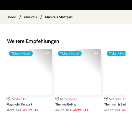
/
/
Home
Musicals
Musicals Stuttgart
Weitere Empfehlungen
4.6
3.9
Ticket + Hotel
Ticket + Hotel
Ticket + Hotel
Zirndorf, DE
München, DE
Sinsheim, DE
Playmobil Funpark
Therme Erding
Thermen & Badewel
ab
99,00 €
ab
79,00 €
ab
132,00 €
ab
99,00 €
ab
122,00 €
ab
79,