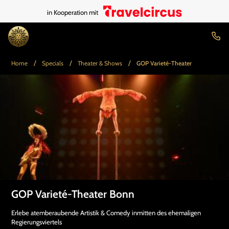
in Kooperation mit
/
/
/
Home
Specials
Theater & Shows
GOP Varieté-Theater
GOP Varieté-Theater Bonn
Erlebe atemberaubende Artistik & Comedy inmitten des ehemaligen
Regierungsviertels