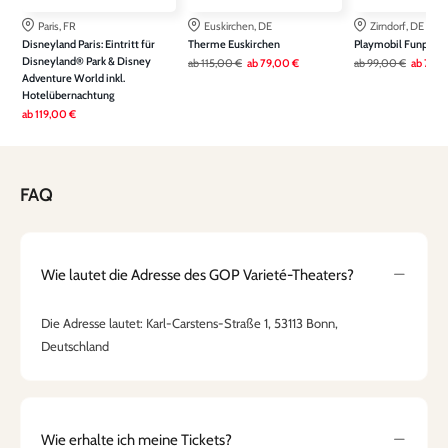
Paris, FR
Euskirchen, DE
Zirndorf, DE
Disneyland Paris: Eintritt für
Therme Euskirchen
Playmobil Funpark
Disneyland® Park & Disney
ab
115,00 €
ab
79,00 €
ab
99,00 €
ab
79,0
Adventure World inkl.
Hotelübernachtung
ab
119,00 €
FAQ
Wie lautet die Adresse des GOP Varieté-Theaters?
Die Adresse lautet: Karl-Carstens-Straße 1, 53113 Bonn,
Deutschland
Wie erhalte ich meine Tickets?