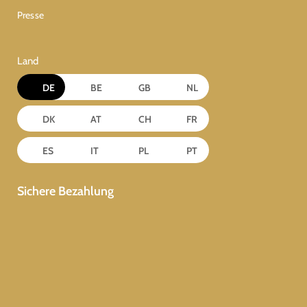
Presse
Land
DE
BE
GB
NL
DK
AT
CH
FR
ES
IT
PL
PT
Sichere Bezahlung