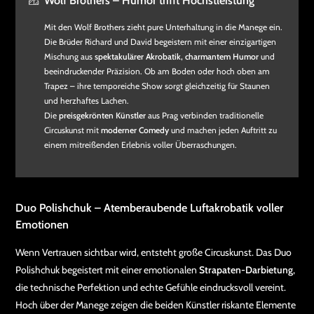
Wolf Brothers – Humor trifft Höchstleistung
Mit den Wolf Brothers zieht pure Unterhaltung in die Manege ein.
Die Brüder Richard und David begeistern mit einer einzigartigen
Mischung aus
spektakulärer Akrobatik, charmantem Humor
und
beeindruckender Präzision. Ob am Boden oder hoch oben am
Trapez – ihre temporeiche Show sorgt gleichzeitig für Staunen
und herzhaftes Lachen.
Die
preisgekrönten Künstler
aus Prag verbinden traditionelle
Circuskunst mit
moderner Comedy
und machen jeden Auftritt zu
einem mitreißenden Erlebnis voller Überraschungen.
Duo Polishchuk – Atemberaubende Luftakrobatik voller
Emotionen
Wenn Vertrauen sichtbar wird, entsteht große Circuskunst. Das Duo
Polishchuk begeistert mit einer emotionalen
Strapaten-Darbietung
,
die technische Perfektion und echte Gefühle eindrucksvoll vereint.
Hoch über der Manege zeigen die beiden Künstler riskante Elemente