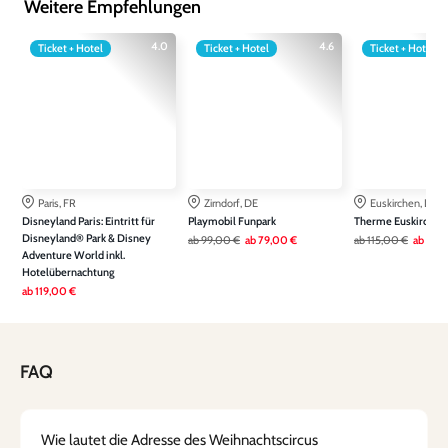
Weitere Empfehlungen
4.0
4.6
Ticket + Hotel
Ticket + Hotel
Ticket + Hotel
Paris, FR
Zirndorf, DE
Euskirchen, DE
Disneyland Paris: Eintritt für
Playmobil Funpark
Therme Euskirchen
Disneyland® Park & Disney
ab
99,00 €
ab
79,00 €
ab
115,00 €
ab
79,
Adventure World inkl.
Hotelübernachtung
ab
119,00 €
FAQ
Wie lautet die Adresse des Weihnachtscircus