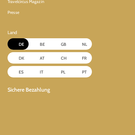
Travelcircus Magazin
Presse
Land
DE
BE
GB
NL
DK
AT
CH
FR
ES
IT
PL
PT
Sichere Bezahlung