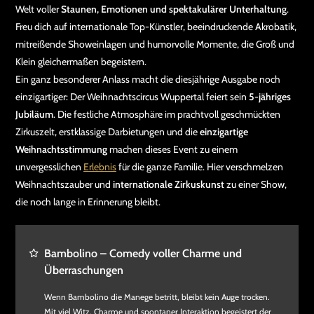
Welt voller
Staunen, Emotionen und spektakulärer Unterhaltung
.
Freu dich auf internationale Top-Künstler, beeindruckende Akrobatik,
mitreißende Showeinlagen und humorvolle Momente, die Groß und
Klein gleichermaßen begeistern.
Ein ganz besonderer Anlass macht die diesjährige Ausgabe noch
einzigartiger: Der Weihnachtscircus Wuppertal feiert sein
5-jähriges
Jubiläum
. Die festliche Atmosphäre im prachtvoll geschmückten
Zirkuszelt, erstklassige Darbietungen und die
einzigartige
Weihnachtsstimmung
machen dieses Event zu einem
unvergesslichen
Erlebnis
für die ganze Familie. Hier verschmelzen
Weihnachtszauber und
internationale Zirkuskunst
zu einer Show,
die noch lange in Erinnerung bleibt.
Bambolino – Comedy voller Charme und
Überraschungen
Wenn Bambolino die Manege betritt, bleibt kein Auge trocken.
Mit viel Witz, Charme und spontaner Interaktion begeistert der