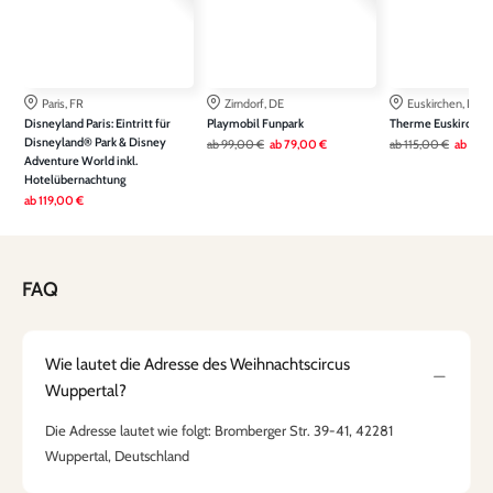
Paris, FR
Zirndorf, DE
Euskirchen, DE
Disneyland Paris: Eintritt für
Playmobil Funpark
Therme Euskirchen
Disneyland® Park & Disney
ab
99,00 €
ab
79,00 €
ab
115,00 €
ab
79,
Adventure World inkl.
Hotelübernachtung
ab
119,00 €
FAQ
Wie lautet die Adresse des Weihnachtscircus
Wuppertal?
Die Adresse lautet wie folgt: Bromberger Str. 39-41, 42281
Wuppertal, Deutschland