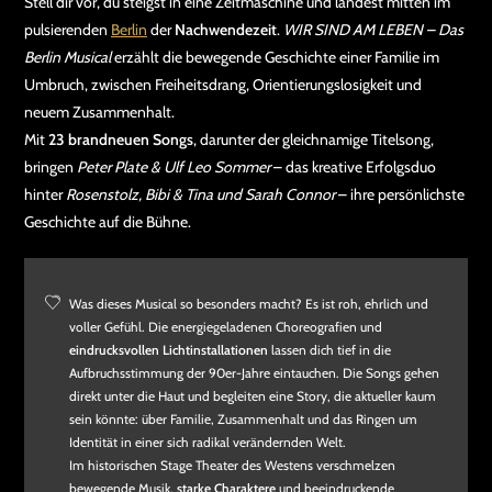
Stell dir vor, du steigst in eine Zeitmaschine und landest mitten im
pulsierenden
Berlin
der
Nachwendezeit
.
WIR SIND AM LEBEN – Das
Berlin Musical
erzählt die bewegende Geschichte einer Familie im
Umbruch, zwischen Freiheitsdrang, Orientierungslosigkeit und
neuem Zusammenhalt.
Mit
23 brandneuen Songs
, darunter der gleichnamige Titelsong,
bringen
Peter Plate & Ulf Leo Sommer
– das kreative Erfolgsduo
hinter
Rosenstolz, Bibi & Tina und Sarah Connor
– ihre persönlichste
Geschichte auf die Bühne.
Was dieses Musical so besonders macht? Es ist roh, ehrlich und
voller Gefühl. Die energiegeladenen Choreografien und
eindrucksvollen Lichtinstallationen
lassen dich tief in die
Aufbruchsstimmung der 90er-Jahre eintauchen. Die Songs gehen
direkt unter die Haut und begleiten eine Story, die aktueller kaum
sein könnte: über Familie, Zusammenhalt und das Ringen um
Identität in einer sich radikal verändernden Welt.
Im historischen Stage Theater des Westens verschmelzen
bewegende Musik,
starke Charaktere
und beeindruckende