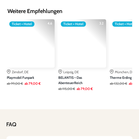
Weitere Empfehlungen
4.6
3.2
Ticket + Hotel
Ticket + Hotel
Ticket + Hotel
Zirndorf, DE
Leipzig, DE
München, DE
Playmobil Funpark
BELANTIS – Das
Therme Erding
AbenteuerReich
ab
99,00 €
ab
79,00 €
ab
132,00 €
ab
99,
ab
115,00 €
ab
79,00 €
FAQ