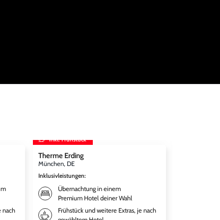
inkl. Frühstück
inkl. Frühst
Therme Erding
Disneys DE
München, DE
Hamburg, DE
Inklusivleistungen
:
Inklusivleistun
um
Übernachtung in einem
Überna
Premium Hotel deiner Wahl
Hotel n
e nach
Frühstück und weitere Extras, je nach
Weitere
gewähltem Hotel
gewähl