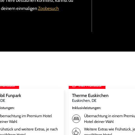
e Tiere bestaunen konntest, kannst du
on deinem einmaligen
Zoobesuch
 Frühstück
inkl. Frühstück
bil Funpark
Therme Euskirchen
, DE
Euskirchen, DE
eistungen
:
Inklusivleistungen
:
bernachtung im Premium Hotel
Übernachtung in einem Premi
einer Wahl
Hotel deiner Wahl
rühstück und weitere Extras, je nach
Weitere Extras wie Frühstück, j
ewähltem Hotel
gewähltem Hotel