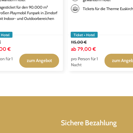
agesticket für den 90.000 m²
Tickets für die Therme Euskirc
roßen Playmobil Funpark in Zirndorf
it Indoor- und Outdoorbereichen
+ Hotel
Ticket + Hotel
€
115,00 €
,00 €
ab
79,00 €
on für 1
pro Person für 1
zum Angebot
zum Angeb
Nacht
Sichere Bezahlung