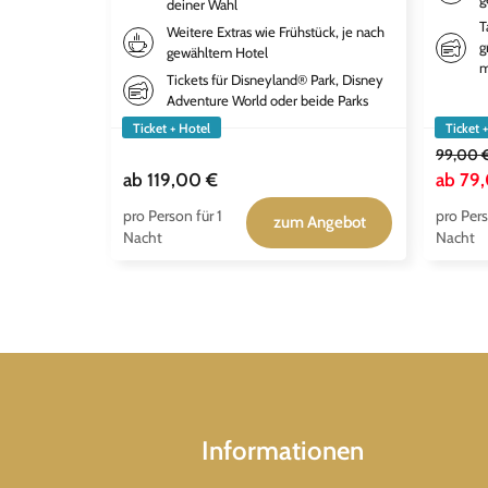
deiner Wahl
T
Weitere Extras wie Frühstück, je nach
g
gewähltem Hotel
m
Tickets für Disneyland® Park, Disney
Adventure World oder beide Parks
Ticket + Hotel
Ticket 
99,00 
ab
119,00 €
ab
79
pro Person für 1
pro Pers
zum Angebot
Nacht
Nacht
Informationen