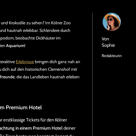
n und Krokodile zu sehen? Im Kölner Zoo
 und hautnah erlebbar. Schlendere durch
Hippodom, beobachte Dickhäuter im
Von
Sophie
nden
Aquarium
!
Redakteurin
teraktive
Erlebnisse
bringen dich ganz nah an
u dich auf den historischen Clemenshof mit
rfreunde
, die das Landleben hautnah erleben
 im Premium Hotel
 erstklassige Tickets für den Kölner
chtung in einem Premium Hotel
deiner