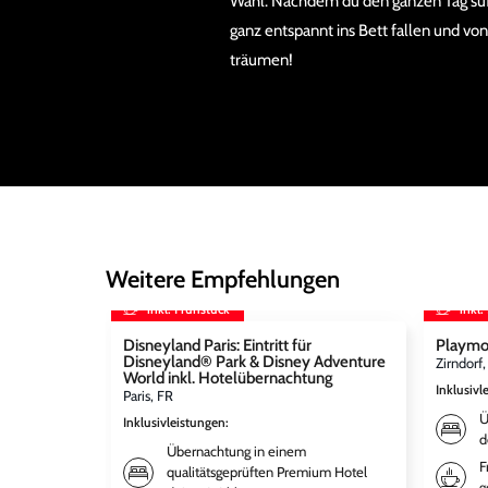
Wahl. Nachdem du den ganzen Tag süß
ganz entspannt ins Bett fallen und v
träumen!
Weitere Empfehlungen
inkl. Frühstück
inkl.
Disneyland Paris: Eintritt für
Playmo
Disneyland® Park & Disney Adventure
Zirndorf
World inkl. Hotelübernachtung
Inklusivl
Paris, FR
Ü
Inklusivleistungen
:
d
Übernachtung in einem
F
qualitätsgeprüften Premium Hotel
g