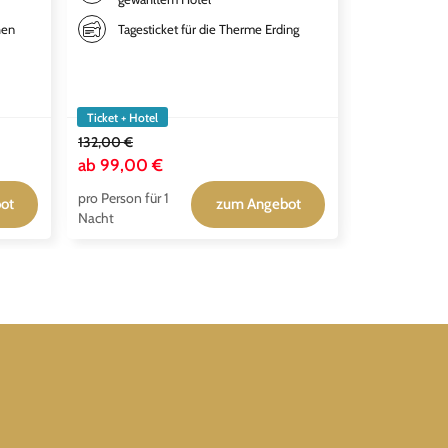
Tickets
hen
Tagesticket für die Therme Erding
LÖWEN 
Ticket + Hotel
Ticket + Hotel
132,00 €
144,00 €
ab
99,00 €
ab
115,00 
pro Person für 1
pro Person für
ot
zum Angebot
Nacht
Nacht