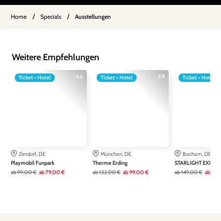
/
/
Home
Specials
Ausstellungen
Weitere Empfehlungen
4.6
3.9
Ticket + Hotel
Ticket + Hotel
Ticket + Hotel
Zirndorf, DE
München, DE
Bochum, DE
Playmobil Funpark
Therme Erding
STARLIGHT EXPRE
ab
99,00 €
ab
79,00 €
ab
132,00 €
ab
99,00 €
ab
149,00 €
ab
111,