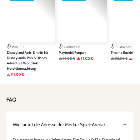
Paris, FR
Zirndorf, DE
Euskirchen, DE
Disneyland Paris: Eintritt für
Playmobil Funpark
Therme Euskirchen
Disneyland® Park & Disney
ab
99,00 €
ab
79,00 €
ab
115,00 €
ab
79,
Adventure World inkl.
Hotelübernachtung
ab
119,00 €
FAQ
Wie lautet die Adresse der Merkur Spiel-Arena?
Die Adresse lautet wie folgt: Arena-Straße 1, 40474 Düsseldorf,