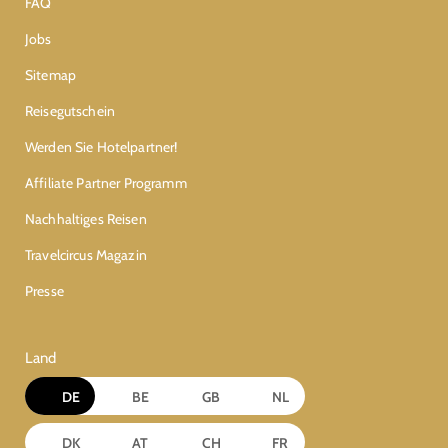
FAQ
Jobs
Sitemap
Reisegutschein
Werden Sie Hotelpartner!
Affiliate Partner Programm
Nachhaltiges Reisen
Travelcircus Magazin
Presse
Land
DE
BE
GB
NL
DK
AT
CH
FR