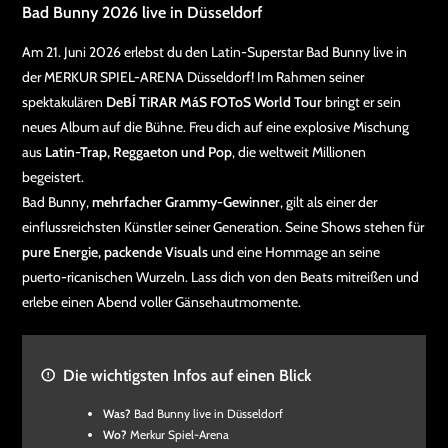
Bad Bunny 2026 live in Düsseldorf
Am 21. Juni 2026 erlebst du den Latin-Superstar Bad Bunny live in
der MERKUR SPIEL-ARENA Düsseldorf! Im Rahmen seiner
spektakulären
DeBÍ TiRAR MáS FOToS World Tour
bringt er sein
neues Album auf die Bühne. Freu dich auf eine explosive Mischung
aus
Latin-Trap, Reggaeton und Pop
, die weltweit Millionen
begeistert.
Bad Bunny,
mehrfacher Grammy-Gewinner
, gilt als einer der
einflussreichsten Künstler seiner Generation. Seine Shows stehen für
pure Energie, packende Visuals
und eine Hommage an seine
puerto-ricanischen Wurzeln. Lass dich von den Beats mitreißen und
erlebe einen Abend voller Gänsehautmomente.
Die wichtigsten Infos auf einen Blick
Was?
Bad Bunny live in Düsseldorf
Wo?
Merkur Spiel-Arena