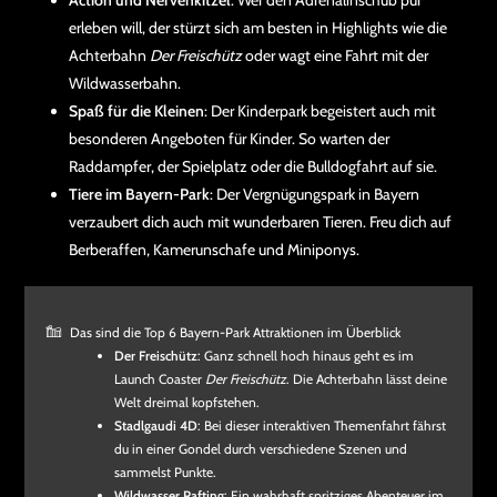
Action und Nervenkitzel
: Wer den Adrenalinschub pur
erleben will, der stürzt sich am besten in Highlights wie die
Achterbahn
Der Freischütz
oder wagt eine Fahrt mit der
Wildwasserbahn.
Spaß für die Kleinen
: Der Kinderpark begeistert auch mit
besonderen Angeboten für Kinder. So warten der
Raddampfer, der Spielplatz oder die Bulldogfahrt auf sie.
Tiere im Bayern-Park
: Der Vergnügungspark in Bayern
verzaubert dich auch mit wunderbaren Tieren. Freu dich auf
Berberaffen, Kamerunschafe und Miniponys.
Das sind die Top 6 Bayern-Park Attraktionen im Überblick
Der Freischütz
: Ganz schnell hoch hinaus geht es im
Launch Coaster
Der Freischütz
. Die Achterbahn lässt deine
Welt dreimal kopfstehen.
Stadlgaudi 4D
: Bei dieser interaktiven Themenfahrt fährst
du in einer Gondel durch verschiedene Szenen und
sammelst Punkte.
Wildwasser Rafting
: Ein wahrhaft spritziges Abenteuer im