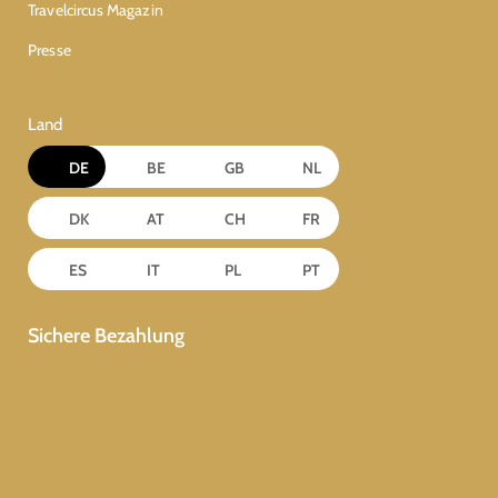
Travelcircus Magazin
Presse
Land
DE
BE
GB
NL
DK
AT
CH
FR
ES
IT
PL
PT
Sichere Bezahlung