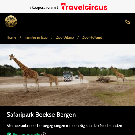
in Kooperation mit
/
/
/
Home
Familienurlaub
Zoo Urlaub
Zoo Holland
Safaripark Beekse Bergen
Atemberaubende Tierbegegnungen mit den Big 5 in den Niederlanden
Bestpreisgarantie