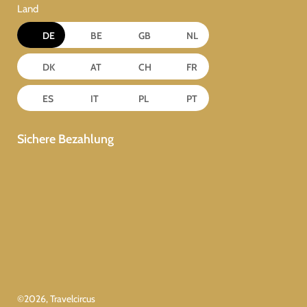
Land
DE
BE
GB
NL
DK
AT
CH
FR
ES
IT
PL
PT
Sichere Bezahlung
©
2026
, Travelcircus