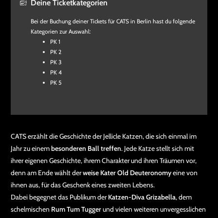
Deine Ticketkategorien
Bei der Buchung deiner Tickets für CATS in Berlin hast du folgende
Kategorien zur Auswahl:
PK 1
PK 2
PK 3
PK 4
PK 5
CATS erzählt die Geschichte der Jellicle Katzen, die sich einmal im
Jahr zu einem
besonderen Ball treffen
. Jede Katze stellt sich mit
ihrer eigenen Geschichte, ihrem Charakter und ihren Träumen vor,
denn am Ende wählt der
weise Kater Old Deuteronomy
eine von
ihnen aus, für das Geschenk eines zweiten Lebens.
Dabei begegnet das Publikum der
Katzen-Diva Grizabella
, dem
schelmischen
Rum Tum Tugger
und vielen weiteren unvergesslichen