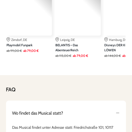
Zirndorf, DE
Leipzig, DE
Hamburg, DE
Playmobil Funpark
BELANTIS – Das
Disneys DER KÖNI
AbenteuerReich
LÖWEN
ab
99,00 €
ab
79,00 €
ab
115,00 €
ab
79,00 €
ab
144,00 €
ab
115
FAQ
Wo findet das Musical statt?
Das Musical findet unter Adresse statt: Friedrichstraße 101, 10117