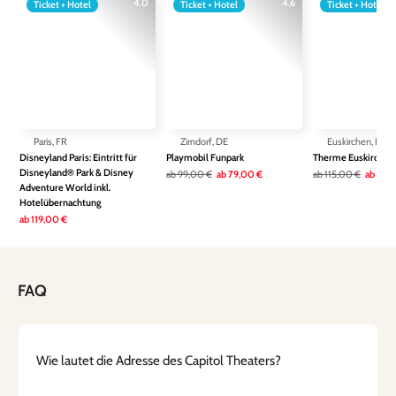
4.0
4.6
Ticket + Hotel
Ticket + Hotel
Ticket + Hotel
Paris, FR
Zirndorf, DE
Euskirchen, DE
Disneyland Paris: Eintritt für
Playmobil Funpark
Therme Euskirchen
Disneyland® Park & Disney
ab
99,00 €
ab
79,00 €
ab
115,00 €
ab
79,
Adventure World inkl.
Hotelübernachtung
ab
119,00 €
FAQ
Wie lautet die Adresse des Capitol Theaters?