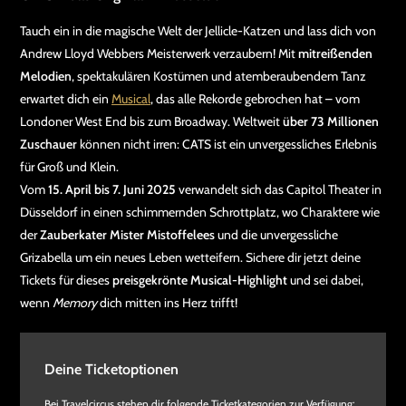
Tauch ein in die magische Welt der Jellicle-Katzen und lass dich von
Andrew Lloyd Webbers Meisterwerk verzaubern! Mit
mitreißenden
Melodien
, spektakulären Kostümen und atemberaubendem Tanz
erwartet dich ein
Musical
, das alle Rekorde gebrochen hat – vom
Londoner West End bis zum Broadway. Weltweit
über 73 Millionen
Zuschauer
können nicht irren: CATS ist ein unvergessliches Erlebnis
für Groß und Klein.
Vom
15. April bis 7. Juni 2025
verwandelt sich das Capitol Theater in
Düsseldorf in einen schimmernden Schrottplatz, wo Charaktere wie
der
Zauberkater Mister Mistoffelees
und die unvergessliche
Grizabella um ein neues Leben wetteifern. Sichere dir jetzt deine
Tickets für dieses
preisgekrönte Musical-Highlight
und sei dabei,
wenn
Memory
dich mitten ins Herz trifft!
Deine Ticketoptionen
Bei Travelcircus stehen dir folgende Ticketkategorien zur Verfügung: