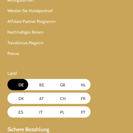
Reisegutschein
Werden Sie Hotelpartner!
Affiliate Partner Programm
Nachhaltiges Reisen
Travelcircus Magazin
Presse
Land
DE
BE
GB
NL
DK
AT
CH
FR
ES
IT
PL
PT
Sichere Bezahlung