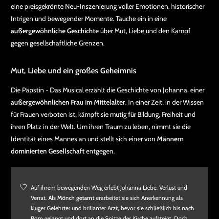
eine preisgekrönte Neu-Inszenierung voller Emotionen, historischer
Intrigen und bewegender Momente. Tauche ein in eine
außergewöhnliche Geschichte
über Mut, Liebe und den Kampf
gegen gesellschaftliche Grenzen.
Mut, Liebe und ein großes Geheimnis
Die Päpstin - Das Musical erzählt die Geschichte von Johanna, einer
außergewöhnlichen Frau im Mittelalter
. In einer Zeit, in der Wissen
für Frauen verboten ist, kämpft sie mutig für Bildung, Freiheit und
ihren Platz in der Welt. Um ihren Traum zu leben, nimmt sie die
Identität eines Mannes an und stellt sich einer von
Männern
dominierten Gesellschaft
entgegen.
Auf ihrem bewegenden Weg erlebt Johanna Liebe, Verlust und
Verrat.
Als Mönch getarnt
erarbeitet sie sich Anerkennung als
kluger Gelehrter und brillanter Arzt, bevor sie schließlich bis nach
Rom gelangt und dort an die Spitze der Kirche aufsteigt. Doch