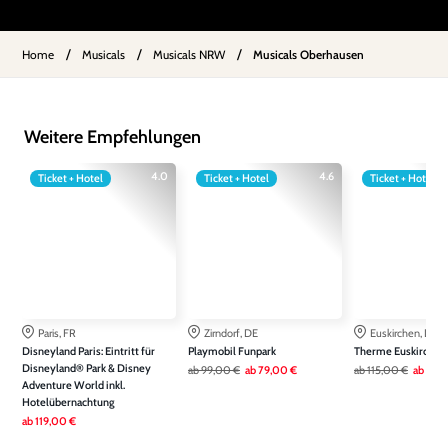
/
/
/
Home
Musicals
Musicals NRW
Musicals Oberhausen
Weitere Empfehlungen
4.0
4.6
Ticket + Hotel
Ticket + Hotel
Ticket + Hotel
Paris, FR
Zirndorf, DE
Euskirchen, DE
Disneyland Paris: Eintritt für
Playmobil Funpark
Therme Euskirchen
Disneyland® Park & Disney
ab
99,00 €
ab
79,00 €
ab
115,00 €
ab
79,
Adventure World inkl.
Hotelübernachtung
ab
119,00 €