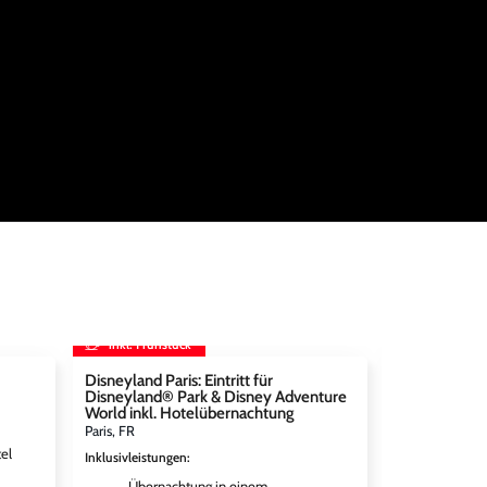
inkl. Frühstück
inkl. Frühst
Disneyland Paris: Eintritt für
STARLIGHT 
Disneyland® Park & Disney Adventure
Bochum, DE
World inkl. Hotelübernachtung
Inklusivleistun
Paris, FR
el
Bestpla
Inklusivleistungen
:
EXPRES
Übernachtung in einem