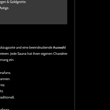
egen & Goldgrotte.
Mutige.
ckzugsorte und eine beeindruckende
Auswahl
rieren. Jede Sauna hat ihren eigenen Charakter
nnung ein.
unafans.
pannen.
nte.
ht.
aditionell.
Aufguss.