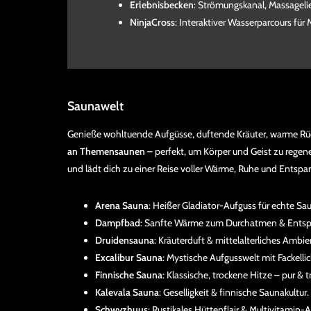
Erlebnisbecken
: Strömungskanal, Massageli
NinjaCross
: Interaktiver Wasserparcours für 
Saunawelt
Genieße wohltuende Aufgüsse, duftende Kräuter, warme Rü
an Themensaunen
– perfekt, um Körper und Geist zu regene
und lädt dich zu einer Reise voller Wärme, Ruhe und Entspa
Arena Sauna
: Heißer Gladiator-Aufguss für echte Sa
Dampfbad
: Sanfte Wärme zum Durchatmen & Ents
Druidensauna
: Kräuterduft & mittelalterliches Ambie
Excalibur Sauna
: Mystische Aufgusswelt mit Fackellic
Finnische Sauna
: Klassische, trockene Hitze – pur & tr
Kalevala Sauna
: Geselligkeit & finnische Saunakultur.
Schwyzhuus
: Rustikales Hüttenflair & Multivitamin-