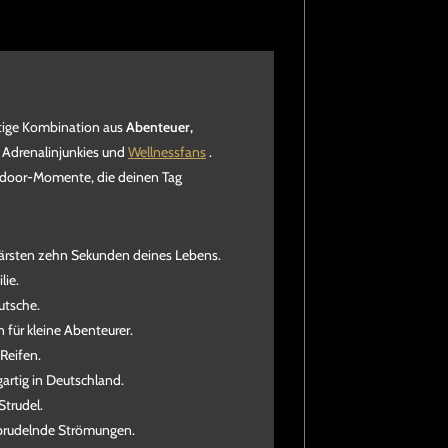
rtige Kombination aus
Abenteuer,
, Adrenalinjunkies und
Wellnessfans
.
tdoor-Momente, die deinen Tag
lärsten zehn Sekunden deines Lebens.
lie.
utsche.
 für kleine Abenteurer.
Reifen.
gartig in Deutschland.
Strudel.
 sprudelnde Strömungen.