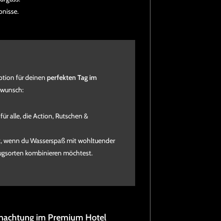
bnisse.
option für deinen
perfekten Tag im
swunsch:
 für alle, die Action, Rutschen &
t, wenn du Wasserspaß mit wohltuender
gsorten kombinieren möchtest.
rnachtung im Premium Hotel