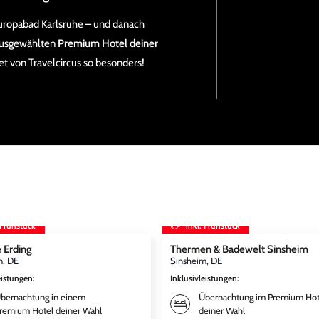
m Europabad Karlsruhe – und danach
ausgewählten
Premium Hotel deiner
t von Travelcircus so besonders!
 Frühstück
inkl. Frühstück
 Erding
Thermen & Badewelt Sinsheim
, DE
Sinsheim, DE
eistungen
:
Inklusivleistungen
:
bernachtung in einem
Übernachtung im Premium Hot
remium Hotel deiner Wahl
deiner Wahl