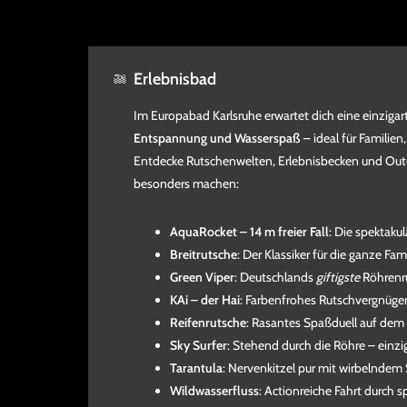
Erlebnisbad
Im Europabad Karlsruhe erwartet dich eine einziga
Entspannung und Wasserspaß
– ideal für Familien
Entdecke Rutschenwelten, Erlebnisbecken und Ou
besonders machen:
AquaRocket – 14 m freier Fall
: Die spektaku
Breitrutsche
: Der Klassiker für die ganze Fami
Green Viper
: Deutschlands
giftigste
Röhrenr
KAi – der Hai
: Farbenfrohes Rutschvergnügen
Reifenrutsche
: Rasantes Spaßduell auf dem 
Sky Surfer
: Stehend durch die Röhre – einzi
Tarantula
: Nervenkitzel pur mit wirbelndem 
Wildwasserfluss
: Actionreiche Fahrt durch