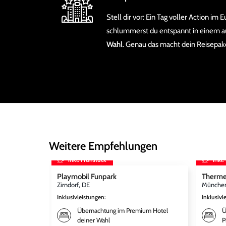
Stell dir vor: Ein Tag voller Action i
schlummerst du entspannt in einem 
Wahl
. Genau das macht dein Reisepake
Weitere Empfehlungen
inkl. Frühstück
inkl.
Playmobil Funpark
Therme
Zirndorf, DE
München
Inklusivleistungen
:
Inklusivl
Übernachtung im Premium Hotel
Ü
deiner Wahl
P