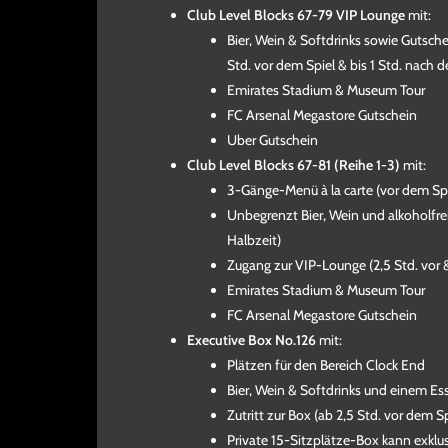
Club Level Blocks 67-79 VIP Lounge
mit:
Bier, Wein & Softdrinks sowie Gutsche
Std. vor dem Spiel & bis 1 Std. nach d
Emirates Stadium & Museum Tour
FC Arsenal Megastore Gutschein
Uber Gutschein
Club Level Blocks 67-81 (Reihe 1-3)
mit:
3-Gänge-Menü à la carte (vor dem Spi
Unbegrenzt Bier, Wein und alkoholfrei
Halbzeit)
Zugang zur VIP-Lounge (2,5 Std. vor &
Emirates Stadium & Museum Tour
FC Arsenal Megastore Gutschein
Executive Box No.126
mit:
Plätzen für den Bereich Clock End
Bier, Wein & Softdrinks und einem Es
Zutritt zur Box (ab 2,5 Std. vor dem S
Private 15-Sitzplätze-Box kann exklu