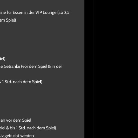
ine für Essen in der VIP Lounge (ab 2,5
em Spiel)
el)
e Getränke (vor dem Spiel & in der
 1 Std. nach dem Spiel)
sen vor dem Spiel
piel & bis 1 Std. nach dem Spiel)
siv gebucht werden