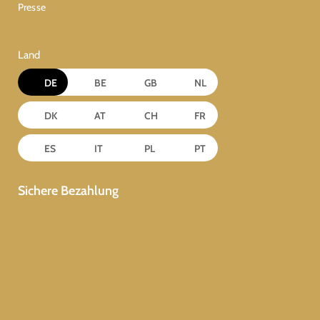
Presse
Land
DE
BE
GB
NL
DK
AT
CH
FR
ES
IT
PL
PT
Sichere Bezahlung