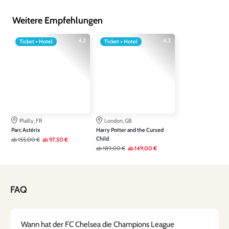
Weitere Empfehlungen
4.2
4.3
Ticket + Hotel
Ticket + Hotel
Plailly, FR
London, GB
Parc Astérix
Harry Potter and the Cursed
Child
ab
155,00 €
ab
97,50 €
ab
189,00 €
ab
149,00 €
FAQ
Wann hat der FC Chelsea die Champions League