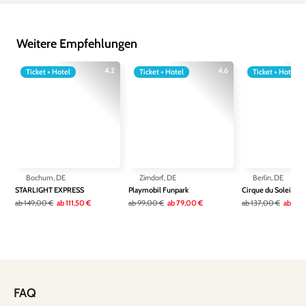
Weitere Empfehlungen
4.2
4.6
Ticket + Hotel
Ticket + Hotel
Ticket + Hotel
Bochum, DE
Zirndorf, DE
Berlin, DE
STARLIGHT EXPRESS
Playmobil Funpark
Cirque du Soleil AL
ab
149,00 €
ab
111,50 €
ab
99,00 €
ab
79,00 €
ab
137,00 €
ab
109
FAQ