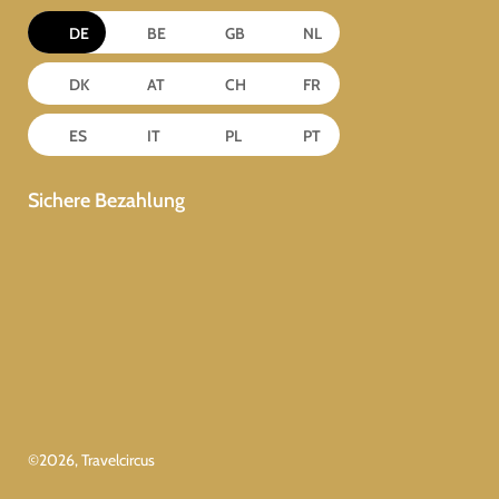
DE
BE
GB
NL
DK
AT
CH
FR
ES
IT
PL
PT
Sichere Bezahlung
©
2026
, Travelcircus