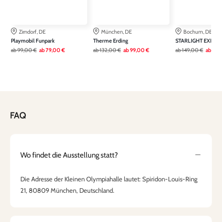
Zirndorf, DE
München, DE
Bochum, DE
Playmobil Funpark
Therme Erding
STARLIGHT EXPRE
ab
99,00 €
ab
79,00 €
ab
132,00 €
ab
99,00 €
ab
149,00 €
ab
111,
FAQ
Wo findet die Ausstellung statt?
Die Adresse der Kleinen Olympiahalle lautet: Spiridon-Louis-Ring
21, 80809 München, Deutschland.