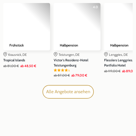
4.0
Frühstück
Halbpension
Halbpension
Krausnick, DE
Teistungen, DE
Lenggries, DE
Tropical Islands
Victor's Residenz-Hotel
Flesslers Lenggries, a
Teistungenburg
Portfolio Hotel
ab
81,00 €
ab
48,50 €
s
ab
119,00 €
ab
89,00
ab
87,00 €
ab
79,00 €
Alle Angebote ansehen