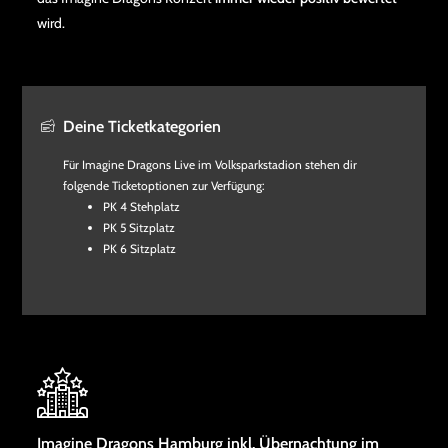
wird.
Deine Ticketkategorien
Für Imagine Dragons Live im Volksparkstadion stehen dir
folgende Ticketoptionen zur Verfügung:
PK 4 Stehplatz
PK 5 Sitzplatz
PK 6 Sitzplatz
Imagine Dragons Hamburg inkl. Übernachtung im