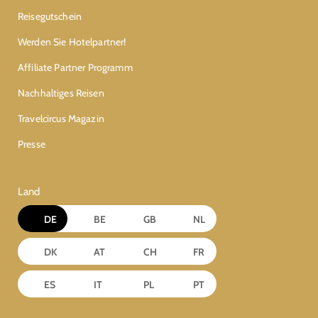
Reisegutschein
Werden Sie Hotelpartner!
Affiliate Partner Programm
Nachhaltiges Reisen
Travelcircus Magazin
Presse
Land
DE
BE
GB
NL
DK
AT
CH
FR
ES
IT
PL
PT