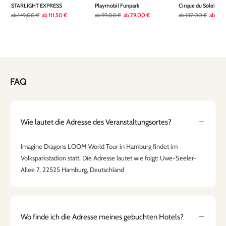
STARLIGHT EXPRESS
Playmobil Funpark
Cirque du Soleil AL
ab
149,00 €
ab
111,50 €
ab
99,00 €
ab
79,00 €
ab
137,00 €
ab
109
FAQ
Wie lautet die Adresse des Veranstaltungsortes?
Imagine Dragons LOOM World Tour in Hamburg findet im
Volksparkstadion statt. Die Adresse lautet wie folgt: Uwe-Seeler-
Allee 7, 22525 Hamburg, Deutschland
Wo finde ich die Adresse meines gebuchten Hotels?