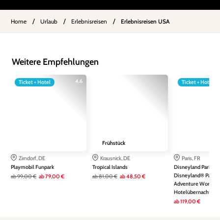
/
/
/
Home
Urlaub
Erlebnisreisen
Erlebnisreisen USA
Weitere Empfehlungen
4.6
Ticket + Hotel
Ticket + Hotel
Frühstück
Zirndorf, DE
Krausnick, DE
Paris, FR
Playmobil Funpark
Tropical Islands
Disneyland Paris: Ein
Disneyland® Park &
ab
99,00 €
ab
79,00 €
ab
81,00 €
ab
48,50 €
Adventure World ink
Hotelübernachtung
ab
119,00 €