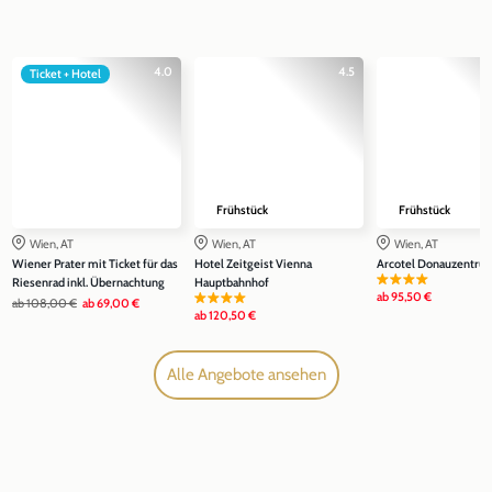
4.0
4.5
Ticket + Hotel
Frühstück
Frühstück
Wien, AT
Wien, AT
Wien, AT
Wiener Prater mit Ticket für das
Hotel Zeitgeist Vienna
Arcotel Donauzentru
Riesenrad inkl. Übernachtung
Hauptbahnhof
ab
95,50 €
ab
108,00 €
ab
69,00 €
ab
120,50 €
Alle Angebote ansehen