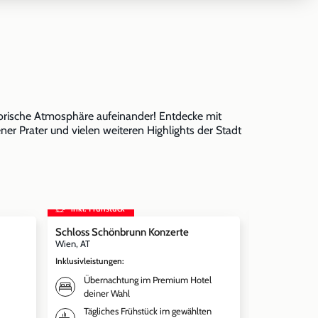
torische Atmosphäre aufeinander! Entdecke mit
 Prater und vielen weiteren Highlights der Stadt
inkl. Frühstück
inkl. Frühst
Schloss Schönbrunn Konzerte
MARIA THER
Wien, AT
Wien, AT
Inklusivleistungen
:
Inklusivleistun
Übernachtung im Premium Hotel
Überna
deiner Wahl
deiner 
Tägliches Frühstück im gewählten
Weitere