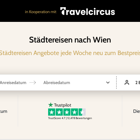
in Kooperation mit
Städtereisen nach Wien
Städtereisen Angebote jede Woche neu zum Bestprei
Anreisedatum
Abreisedatum
2 
Trustpilot
 zum
Die
TrustScore 4.7 | 12,478
Bewertungen