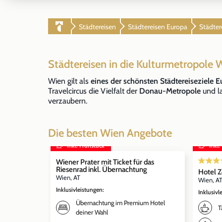
Städtereisen
Städtereisen Europa
Städter
Städtereisen in die Kulturmetropole 
Wien gilt als
eines der schönsten Städtereiseziele E
Travelcircus die Vielfalt der
Donau-Metropole
und l
verzaubern.
Die besten Wien Angebote
inkl. Frühstück
inkl.
Wiener Prater mit Ticket für das
Riesenrad inkl. Übernachtung
Hotel Z
Wien, AT
Wien, A
Inklusivleistungen
:
Inklusivl
Übernachtung im Premium Hotel
T
deiner Wahl