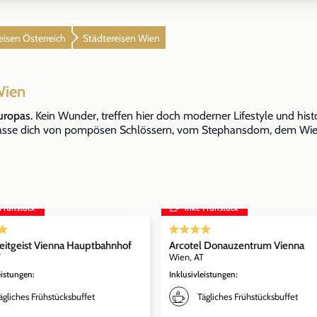
eisen Österreich
Städtereisen Wien
Wien
uropas.
Kein Wunder, treffen hier doch moderner Lifestyle und his
asse dich von pompösen Schlössern, vom Stephansdom, dem Wiener
 Frühstück
inkl. Frühstück
eitgeist Vienna Hauptbahnhof
Arcotel Donauzentrum Vienna
T
Wien, AT
eistungen
:
Inklusivleistungen
:
ägliches Frühstücksbuffet
Tägliches Frühstücksbuffet