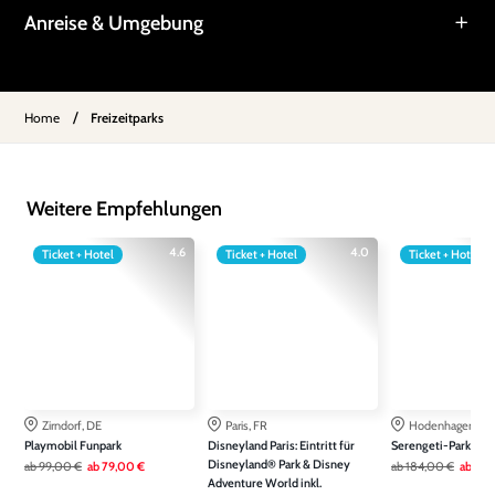
Anreise & Umgebung
/
Home
Freizeitparks
Weitere Empfehlungen
4.6
4.0
Ticket + Hotel
Ticket + Hotel
Ticket + Hotel
Zirndorf, DE
Paris, FR
Hodenhagen, DE
Playmobil Funpark
Disneyland Paris: Eintritt für
Serengeti-Park Ho
Disneyland® Park & Disney
ab
99,00 €
ab
79,00 €
ab
184,00 €
ab
119
Adventure World inkl.