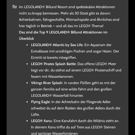
Im LEGOLAND® Billund Resort sind spektakuläre Attraktionen
nicht zu knapp bemessen. Mehr als 50 Stück gibt es davon:
Achterbahnen, Fahrgeschäfte, Mitmachspiele und Ähnliches sind
hier täglich in Betrieb – und all das im LEGO® Thema!
Das sind die Top 9 LEGOLAND® Billund Attraktionen im
Überblick
LEGOLAND® Atlantis by Sea Life
: Ein Aquarium der
Extraklasse mit unzähligen Fischen und sogar Haien. Der
Eintritt ist bereits inbegriffen.
LEGO® Pirates Splash Battle
: Das offene LEGO® Meer
liegt vor dir, du stehst auf einem LEGO® Piratenschiff und
feuern mit Wasserkanonen.
Vikings River Splash
: In runden Flößen geht es mit der
ganzen Familie auf eine wilde Fahrt und den großen
LEGOLAND® Wasserfall hinunter.
Flying Eagle
: In der Achterbahn der Fliegende Adler
schwebst du auf dem Rücken des großen Adlers durch die
Lüfte.
LEGO® Kanu
: Eine Kanufahrt durch die Wildnis steht an.
In deinem Kanu triffst du auf Tiere aus LEGO® Steinen
und spritzige Wasserfontänen.