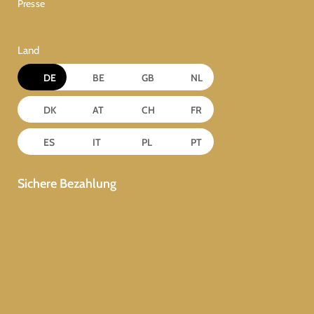
Presse
Land
DE
BE
GB
NL
DK
AT
CH
FR
ES
IT
PL
PT
Sichere Bezahlung