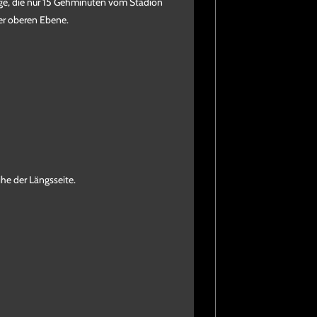
nge, die nur 15 Gehminuten vom Stadion
der oberen Ebene.
ihe der Längsseite.