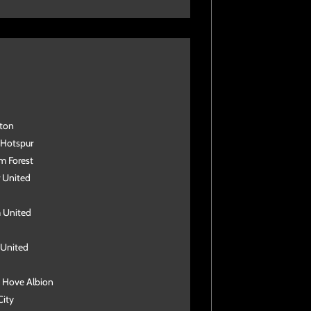
pton
 Hotspur
m Forest
r United
 United
 United
& Hove Albion
City