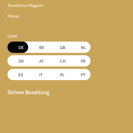
Travelcircus Magazin
Presse
Land
DE
BE
GB
NL
DK
AT
CH
FR
ES
IT
PL
PT
Sichere Bezahlung