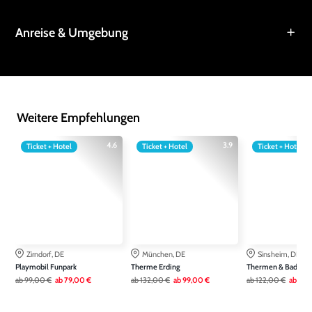
Anreise & Umgebung
Weitere Empfehlungen
4.6
3.9
Ticket + Hotel
Ticket + Hotel
Ticket + Hotel
Zirndorf, DE
München, DE
Sinsheim, DE
Playmobil Funpark
Therme Erding
Thermen & Badewel
ab
99,00 €
ab
79,00 €
ab
132,00 €
ab
99,00 €
ab
122,00 €
ab
79,