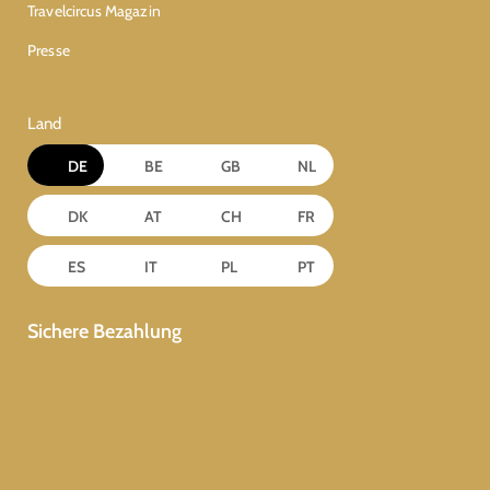
Travelcircus Magazin
Presse
Land
DE
BE
GB
NL
DK
AT
CH
FR
ES
IT
PL
PT
Sichere Bezahlung