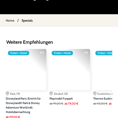
/
Home
Specials
Weitere Empfehlungen
4.0
4.6
Ticket + Hotel
Ticket + Hotel
Ticket + Hotel
Paris, FR
Zirndorf, DE
Euskirchen, DE
Disneyland Paris: Eintritt für
Playmobil Funpark
Therme Euskirchen
Disneyland® Park & Disney
ab
99,00 €
ab
79,00 €
ab
115,00 €
ab
79,
Adventure World inkl.
Hotelübernachtung
ab
119,00 €