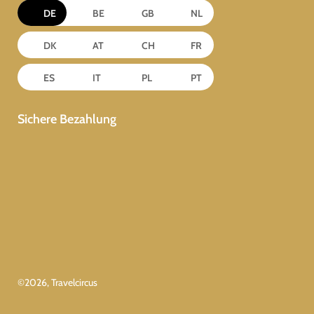
DE
BE
GB
NL
DK
AT
CH
FR
ES
IT
PL
PT
Sichere Bezahlung
©
2026
, Travelcircus