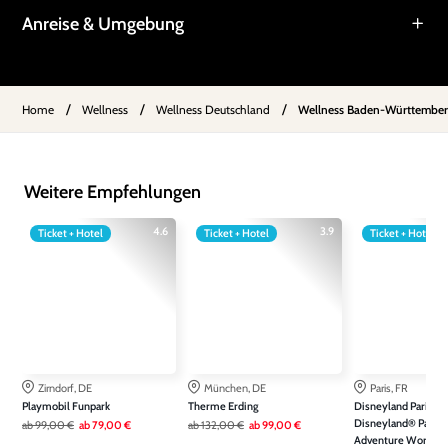
Anreise & Umgebung
/
/
/
Home
Wellness
Wellness Deutschland
Wellness Baden-Württember
Weitere Empfehlungen
4.6
3.9
Ticket + Hotel
Ticket + Hotel
Ticket + Hotel
Zirndorf, DE
München, DE
Paris, FR
Playmobil Funpark
Therme Erding
Disneyland Paris: Ein
Disneyland® Park &
ab
99,00 €
ab
79,00 €
ab
132,00 €
ab
99,00 €
Adventure World ink