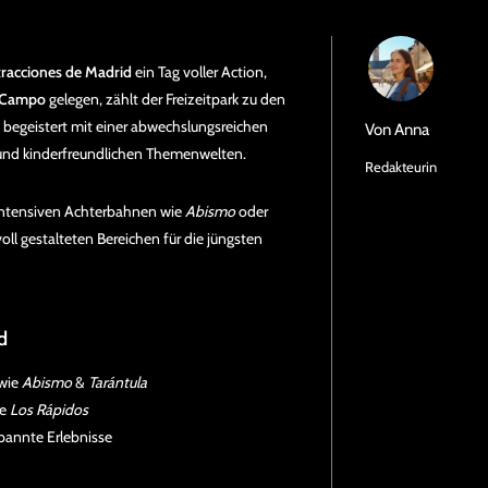
racciones de Madrid
ein Tag voller Action,
 Campo
gelegen, zählt der Freizeitpark zu den
 begeistert mit einer abwechslungsreichen
Von
Anna
und kinderfreundlichen Themenwelten.
Redakteurin
 intensiven Achterbahnen wie
Abismo
oder
ll gestalteten Bereichen für die jüngsten
d
 wie
Abismo
&
Tarántula
ie
Los Rápidos
pannte Erlebnisse