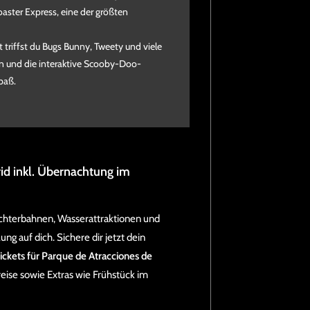
oaster Express, eine der größten
 triffst du Bugs Bunny, Tweety und viele
n und die interaktive Scooby-Doo-
paß.
id inkl. Übernachtung im
chterbahnen, Wasserattraktionen und
g auf dich. Sichere dir jetzt dein
ickets für Parque de Atracciones de
reise sowie Extras wie Frühstück im