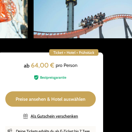
Ticket + Hotel + Frühstück
64,00 €
ab
pro Person
Bestpreisgarantie
Preise ansehen & Hotel auswählen
Als Gutschein verschenken
Deine Tickets erhälts du als E-Ticket bis 7 Tage