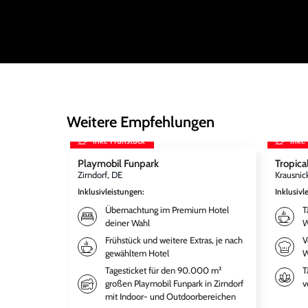
Weitere Empfehlungen
inkl. Frühstück
inkl.
Playmobil Funpark
Tropical
Zirndorf, DE
Krausnic
Inklusivleistungen
:
Inklusivl
Übernachtung im Premium Hotel
T
deiner Wahl
W
Frühstück und weitere Extras, je nach
V
gewähltem Hotel
W
Tagesticket für den 90.000 m²
T
großen Playmobil Funpark in Zirndorf
v
mit Indoor- und Outdoorbereichen