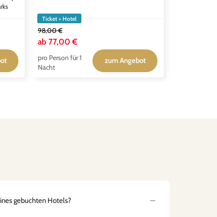
rks
Ticket + Hotel
Ticket + Hotel
98,00 €
132,00 €
ab
77,00 €
ab
99,00 
pro Person für 1
pro Person für
ot
zum Angebot
Nacht
Nacht
eines gebuchten Hotels?