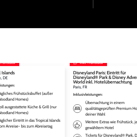
 Frühstück
inkl. Frühstück
 Islands
Disneyland Paris: Eintritt für
Disneyland® Park & Disney Adve
k, DE
World inkl. Hotelübernachtung
eistungen
:
Paris, FR
ägliches Frühstücksbuffet (außer
Inklusivleistungen
:
oodland Homes)
Übernachtung in einem
oll ausgestattete Küche & Grill (nur
qualitätsgeprüften Premium Ho
oodland Homes)
deiner Wahl
äglicher Eintritt in das Tropical Islands
Weitere Extras wie Frühstück, j
om Anreise- bis zum Abreisetag
gewähltem Hotel
Tickets für Disneyland® Park, 