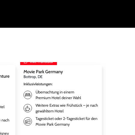
inkl. Frühstück
inkl. Frühst
Movie Park Germany
Therme Erdi
nture
Bottrop, DE
München, DE
Inklusivleistungen
:
Inklusivleistun
Übernachtung in einem
Übernac
Premium Hotel deiner Wahl
Premium
Weitere Extras wie Frühstück – je nach
Frühstü
tel
gewähltem Hotel
gewähl
Tagesticket oder 2-Tagesticket für den
Tagesti
e nach
Movie Park Germany
Disney