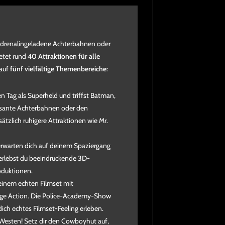
 adrenalingeladene Achterbahnen oder
etet rund
40 Attraktionen für alle
 auf
fünf vielfältige Themenbereiche
:
nen Tag als Superheld und triffst Batman,
sante Achterbahnen oder den
ätzlich ruhigere Attraktionen wie Mr.
erwarten dich auf deinem Spaziergang
erlebst du beeindruckende 3D-
oduktionen.
 einem echten Filmset mit
nge Action. Die Police-Academy-Show
ch echtes Filmset-Feeling erleben.
Westen! Setz dir den Cowboyhut auf,