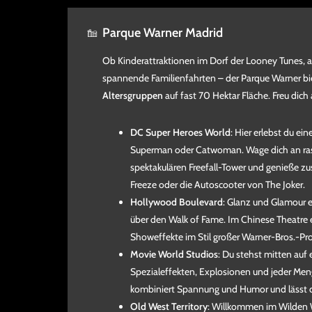
Parque Warner Madrid
Ob Kinderattraktionen im Dorf der Looney Tunes,
spannende Familienfahrten – der Parque Warner bi
Altersgruppen
auf fast 70 Hektar Fläche. Freu dich
DC Super Heroes World
: Hier erlebst du ei
Superman oder Catwoman. Wage dich an ra
spektakulären Freefall-Tower und genieße zus
Freeze oder die Autoscooter von The Joker.
Hollywood Boulevard
: Glanz und Glamour 
über den Walk of Fame. Im Chinese Theatre 
Showeffekte im Stil großer Warner-Bros.-Pr
Movie World Studios
: Du stehst mitten auf
Spezialeffekten, Explosionen und jeder Me
kombiniert Spannung und Humor und lässt di
Old West Territory
: Willkommen im Wilden 