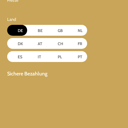
Presse
Land
DE
BE
GB
NL
DK
AT
CH
FR
ES
IT
PL
PT
Sichere Bezahlung