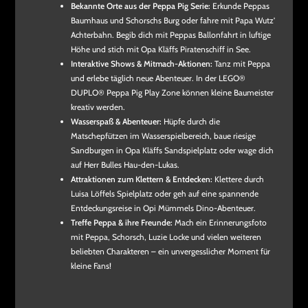
Bekannte Orte aus der Peppa Pig Serie:
Erkunde Peppas
Baumhaus und Schorschs Burg oder fahre mit Papa Wutz’
Achterbahn. Begib dich mit Peppas Ballonfahrt in luftige
Höhe und stich mit Opa Kläffs Piratenschiff in See.
Interaktive Shows & Mitmach-Aktionen:
Tanz mit Peppa
und erlebe täglich neue Abenteuer. In der LEGO®
DUPLO® Peppa Pig Play Zone können kleine Baumeister
kreativ werden.
Wasserspaß & Abenteuer:
Hüpfe durch die
Matschepfützen im Wasserspielbereich, baue riesige
Sandburgen in Opa Kläffs Sandspielplatz oder wage dich
auf Herr Bulles Hau-den-Lukas.
Attraktionen zum Klettern & Entdecken:
Klettere durch
Luisa Löffels Spielplatz oder geh auf eine spannende
Entdeckungsreise in Opi Mümmels Dino-Abenteuer.
Treffe Peppa & ihre Freunde:
Mach ein Erinnerungsfoto
mit Peppa, Schorsch, Luzie Locke und vielen weiteren
beliebten Charakteren – ein unvergesslicher Moment für
kleine Fans!