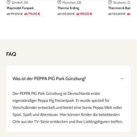
Zirndorf, DE
München, DE
Sinsheim, DE
Playmobil Funpark
Therme Erding
Thermen & Badewel
ab
99,00 €
ab
79,00 €
ab
132,00 €
ab
99,00 €
ab
122,00 €
ab
79,
FAQ
Was ist der PEPPA PIG Park Günzburg?
Der PEPPA PIG Park Günzburg ist Deutschlands erster
eigenständiger Peppa Pig Freizeitpark. Er wurde speziell für
Vorschulkinder entwickelt und bietet eine bunte Peppa Welt voller
Spiel, Spaß und Abenteuer. Hier können Kinder die beliebtesten
Orte aus der TV-Serie entdecken und ihre Lieblingsfiguren treffen.