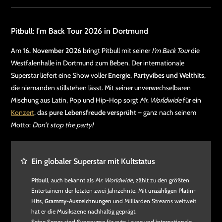
Pitbull: I'm Back Tour 2026 in Dortmund
Am
16. November 2026
bringt Pitbull mit seiner
I’m Back Tour
die
Westfalenhalle in Dortmund zum Beben. Der internationale
Superstar liefert eine Show voller
Energie, Partyvibes und Welthits
,
die niemanden stillstehen lässt. Mit seiner unverwechselbaren
Mischung aus Latin, Pop und Hip-Hop sorgt
Mr. Worldwide
für ein
Konzert
, das
pure Lebensfreude versprüht
– ganz nach seinem
Motto:
Don’t stop the party!
Ein globaler Superstar mit Kultstatus
Pitbull
, auch bekannt als
Mr. Worldwide
, zählt zu den größten
Entertainern der letzten zwei Jahrzehnte. Mit
unzähligen Platin-
Hits
,
Grammy-Auszeichnungen
und Milliarden Streams weltweit
hat er die Musikszene nachhaltig geprägt.
Seine Songs sind Synonyme für gute Laune und internationale