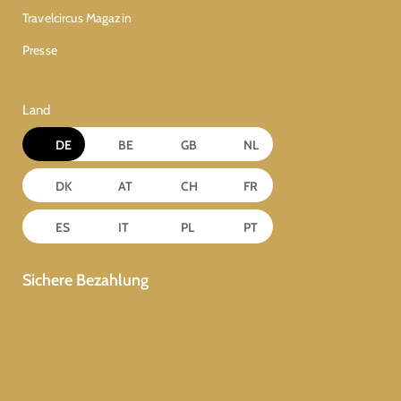
Travelcircus Magazin
Presse
Land
DE
BE
GB
NL
DK
AT
CH
FR
ES
IT
PL
PT
Sichere Bezahlung