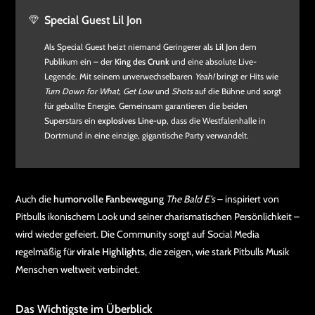
Special Guest Lil Jon
Als Special Guest heizt niemand Geringerer als
Lil Jon
dem
Publikum ein – der
King des Crunk
und eine absolute Live-
Legende. Mit seinem unverwechselbaren
Yeah!
bringt er Hits wie
Turn Down for What
,
Get Low
und
Shots
auf die Bühne und sorgt
für geballte Energie. Gemeinsam garantieren die beiden
Superstars ein
explosives Line-up
, dass die Westfalenhalle in
Dortmund in eine einzige, gigantische Party verwandelt.
Auch die
humorvolle Fanbewegung
The Bald E’s
– inspiriert von
Pitbulls ikonischem Look und seiner charismatischen Persönlichkeit –
wird wieder gefeiert. Die Community sorgt auf Social Media
regelmäßig für
virale Highlights
, die zeigen, wie stark Pitbulls Musik
Menschen weltweit verbindet.
Das Wichtigste im Überblick