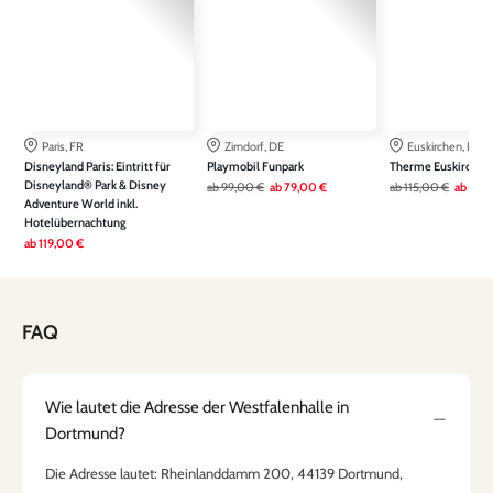
Paris, FR
Zirndorf, DE
Euskirchen, DE
Disneyland Paris: Eintritt für
Playmobil Funpark
Therme Euskirchen
Disneyland® Park & Disney
ab
99,00 €
ab
79,00 €
ab
115,00 €
ab
79,
Adventure World inkl.
Hotelübernachtung
ab
119,00 €
FAQ
Wie lautet die Adresse der Westfalenhalle in
Dortmund?
Die Adresse lautet: Rheinlanddamm 200, 44139 Dortmund,