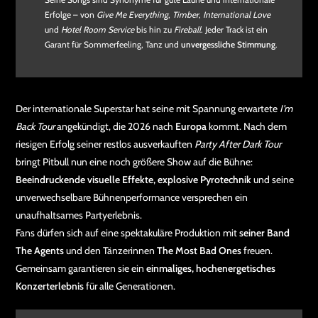
Erfolge – von
Give Me Everything
,
Timber
,
International Love
und
Hotel Room Service
bis hin zu
Fireball
. Jeder Track ist ein
Garant für Sommerfeeling, Tanz und
unvergessliche Stimmung
.
Der internationale Superstar hat seine mit Spannung erwartete
I’m
Back Tour
angekündigt, die 2026 nach
Europa
kommt. Nach dem
riesigen Erfolg seiner restlos ausverkauften
Party After Dark Tour
bringt Pitbull nun eine noch größere Show auf die Bühne:
Beeindruckende visuelle Effekte, explosive Pyrotechnik
und seine
unverwechselbare Bühnenperformance versprechen ein
unaufhaltsames Partyerlebnis.
Fans dürfen sich auf eine spektakuläre Produktion mit
seiner Band
The Agents
und den Tänzerinnen
The Most Bad Ones
freuen.
Gemeinsam garantieren sie ein
einmaliges, hochenergetisches
Konzerterlebnis
für alle Generationen.