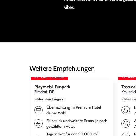
vibes
.
Weitere Empfehlungen
inkl. Frühstück
inkl.
Playmobil Funpark
Tropical
Zirndorf, DE
Krausnic
Inklusivleistungen
:
Inklusivl
Übernachtung im Premium Hotel
T
deiner Wahl
W
Frühstück und weitere Extras, je nach
V
gewähltem Hotel
W
Tagesticket für den 90.000 m²
T