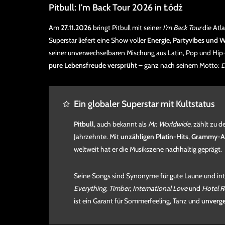
Pitbull: I'm Back Tour 2026 in Łódź
Am
27.11.2026
bringt Pitbull mit seiner
I’m Back Tour
die Atl
Superstar liefert eine Show voller
Energie, Partyvibes und W
seiner unverwechselbaren Mischung aus Latin, Pop und Hi
pure Lebensfreude versprüht
– ganz nach seinem Motto:
D
Ein globaler Superstar mit Kultstatus
Pitbull
, auch bekannt als
Mr. Worldwide
, zählt zu 
Jahrzehnte. Mit
unzähligen Platin-Hits
,
Grammy-A
weltweit hat er die Musikszene nachhaltig geprägt.
Seine Songs sind Synonyme für gute Laune und int
Everything
,
Timber
,
International Love
und
Hotel R
ist ein Garant für Sommerfeeling, Tanz und
unverg