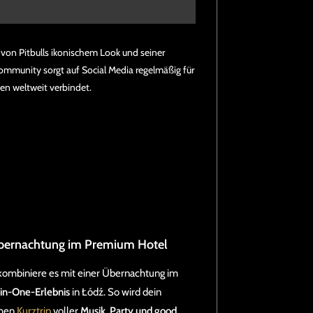
t von Pitbulls ikonischem Look und seiner
Community sorgt auf Social Media regelmäßig für
hen weltweit verbindet.
 Übernachtung im Premium Hotel
d kombiniere es mit einer Übernachtung im
-in-One-Erlebnis
in Łódź. So wird dein
chen
Kurztrip
voller
Musik, Party und good