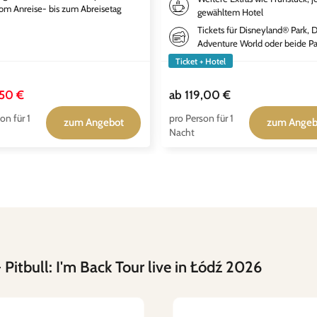
om Anreise- bis zum Abreisetag
gewähltem Hotel
Tickets für Disneyland® Park, 
Adventure World oder beide Pa
Ticket + Hotel
50 €
ab
119,00 €
on für 1
pro Person für 1
zum Angebot
zum Angeb
Nacht
 Pitbull: I'm Back Tour live in Łódź 2026