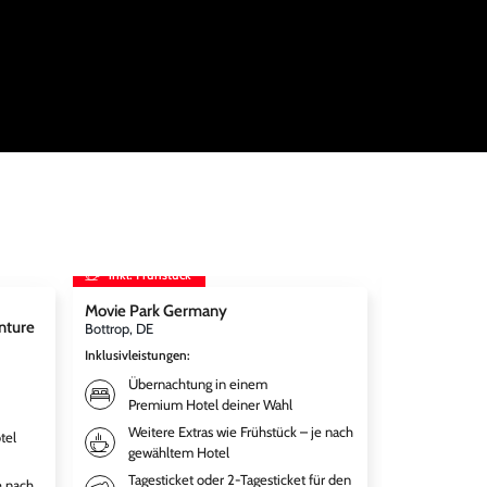
inkl. Frühstück
inkl. Frühst
Movie Park Germany
Therme Erdi
nture
Bottrop, DE
München, DE
Inklusivleistungen
:
Inklusivleistun
Übernachtung in einem
Übernac
Premium Hotel deiner Wahl
Premium
Weitere Extras wie Frühstück – je nach
Frühstü
tel
gewähltem Hotel
gewähl
Tagesticket oder 2-Tagesticket für den
Tagesti
e nach