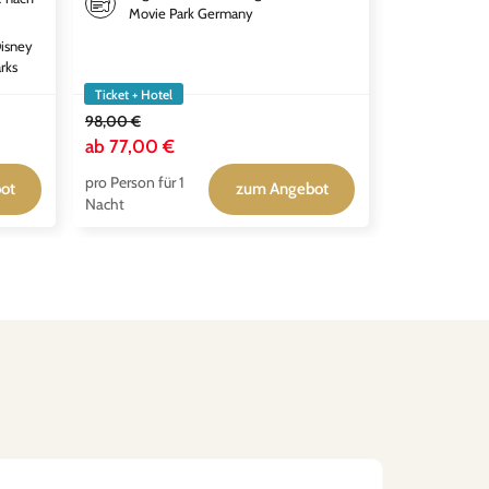
Movie Park Germany
Disney
rks
Ticket + Hotel
Ticket + Hotel
98,00 €
132,00 €
ab
77,00 €
ab
99,00 
pro Person für 1
pro Person für
ot
zum Angebot
Nacht
Nacht