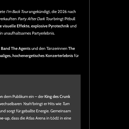
tete
I’m Back Tour
angekündigt, die 2026 nach
verkauften
Party After Dark Tour
bringt Pitbull
 visuelle Effekte, explosive Pyrotechnik
und
n unaufhaltsames Partyerlebnis.
r Band The Agents
und den Tänzerinnen
The
aliges, hochenergetisches Konzerterlebnis
für
on
dem Publikum ein – der
King des Crunk
rwechselbaren
Yeah!
bringt er Hits wie
Turn
und sorgt für geballte Energie. Gemeinsam
ine-up
, dass die Atlas Arena in Łódź in eine