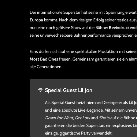
Der internationale Superstar hat seine mit Spannung erwar
Europa
kommt. Nach dem riesigen Erfolg seiner restlos aus
nun eine noch größere Show auf die Bühne:
Beeindruckende
seine unverwechselbare Bühnenperformance versprechen ei
Fans dürfen sich auf eine spektakuläre Produktion mit
seine
Most Bad Ones
freuen. Gemeinsam garantieren sie ein
einm
alle Generationen.
Special Guest Lil Jon
Als Special Guest heizt niemand Geringerer als
Lil J
und eine absolute Live-Legende. Mit seinem unve
Down for What
,
Get Low
und
Shots
auf die Bühne 
garantieren die beiden Superstars ein
explosives L
einzige, gigantische Party verwandelt.