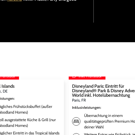
 Frühstück
inkl. Frühstück
 Islands
Disneyland Paris: Eintritt für
Disneyland® Park & Disney Adve
k, DE
World inkl. Hotelübernachtung
eistungen
:
Paris, FR
ägliches Frühstücksbuffet (außer
Inklusivleistungen
:
oodland Homes)
Übernachtung in einem
oll ausgestattete Küche & Grill (nur
qualitätsgeprüften Premium Ho
oodland Homes)
deiner Wahl
äglicher Eintritt in das Tropical Islands
Weitere Extras wie Frühstück, j