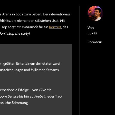
as Arena in Łódź zum Beben. Der internationale
elthits
, die niemanden stillstehen lässt. Mit
p-Hop sorgt
Mr. Worldwide
für ein
Konzert
, das
Von
Lukas
on’t stop the party!
Redakteur
den größten Entertainern der letzten zwei
uszeichnungen
und Milliarden Streams
ernationale Erfolge – von
Give Me
oom Service
bis hin zu
Fireball
. Jeder Track
essliche Stimmung
.