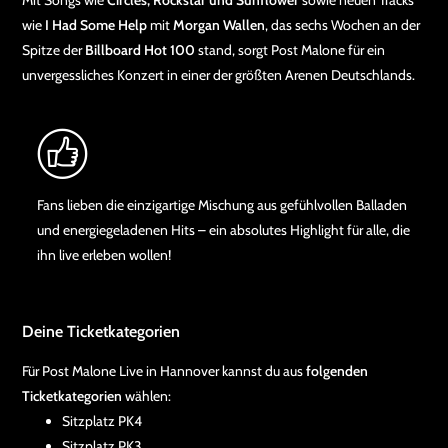
Mit Songs wie
Circles, Rockstar und Sunflower
sowie neuen Tracks
wie
I Had Some Help
mit
Morgan Wallen
, das sechs Wochen an der
Spitze der
Billboard Hot 100
stand, sorgt Post Malone für ein
unvergessliches Konzert in einer der größten Arenen Deutschlands.
Fans lieben die einzigartige Mischung aus gefühlvollen Balladen
und energiegeladenen Hits – ein absolutes Highlight für alle, die
ihn live erleben wollen!
Deine Ticketkategorien
Für Post Malone Live in Hannover kannst du aus
folgenden
Ticketkategorien
wählen:
Sitzplatz PK4
Sitzplatz PK3