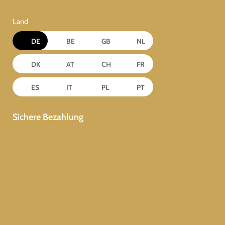
Land
DE
BE
GB
NL
DK
AT
CH
FR
ES
IT
PL
PT
Sichere Bezahlung