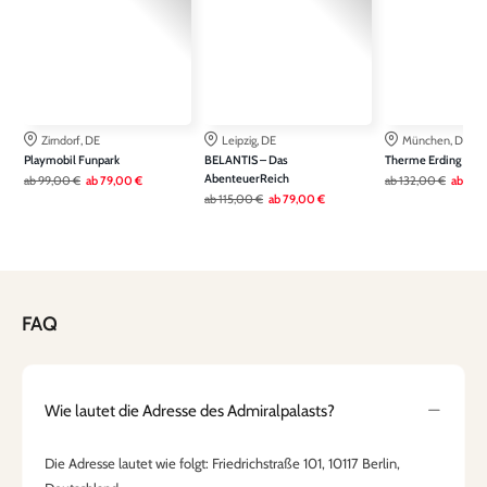
Zirndorf, DE
Leipzig, DE
München, DE
Playmobil Funpark
BELANTIS – Das
Therme Erding
AbenteuerReich
ab
99,00 €
ab
79,00 €
ab
132,00 €
ab
99,
ab
115,00 €
ab
79,00 €
FAQ
Wie lautet die Adresse des Admiralpalasts?
Die Adresse lautet wie folgt: Friedrichstraße 101, 10117 Berlin,