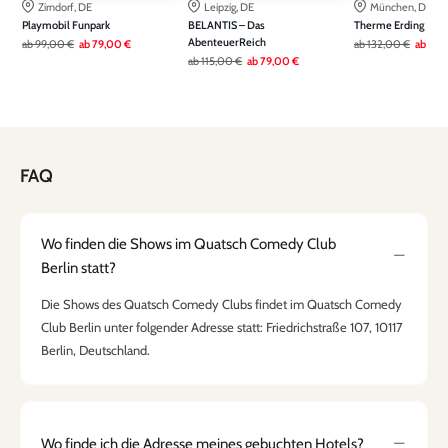
Zirndorf, DE
Leipzig, DE
München, DE
Playmobil Funpark
BELANTIS – Das
Therme Erding
AbenteuerReich
ab
99,00 €
ab
79,00 €
ab
132,00 €
ab
99,
ab
115,00 €
ab
79,00 €
FAQ
Wo finden die Shows im Quatsch Comedy Club
Berlin statt?
Die Shows des Quatsch Comedy Clubs findet im Quatsch Comedy
Club Berlin unter folgender Adresse statt: Friedrichstraße 107, 10117
Berlin, Deutschland.
Wo finde ich die Adresse meines gebuchten Hotels?