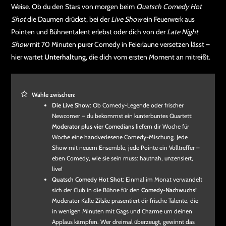
Weise. Ob du den Stars von morgen beim
Quatsch Comedy Hot
Shot
die Daumen drückst, bei der
Live Show
ein Feuerwerk aus
Pointen und Bühnentalent erlebst oder dich von der
Late Night
Show
mit 70 Minuten purer Comedy in Feierlaune versetzen lässt –
hier wartet
Unterhaltung
, die dich vom ersten Moment an mitreißt.
Wähle zwischen:
Die Live Show
: Ob Comedy‑Legende oder frischer
Newcomer – du bekommst ein kunterbuntes Quartett:
Moderator plus vier Comedians
liefern dir Woche für
Woche eine handverlesene Comedy‑Mischung. Jede
Show mit neuem Ensemble, jede Pointe ein Volltreffer –
eben Comedy, wie sie sein muss: hautnah, unzensiert,
live!
Quatsch Comedy Hot Shot
: Einmal im Monat verwandelt
sich der Club in die Bühne für den
Comedy-Nachwuchs
!
Moderator Kalle Zilske präsentiert dir frische Talente, die
in wenigen Minuten mit Gags und Charme um deinen
Applaus kämpfen. Wer dreimal überzeugt, gewinnt das