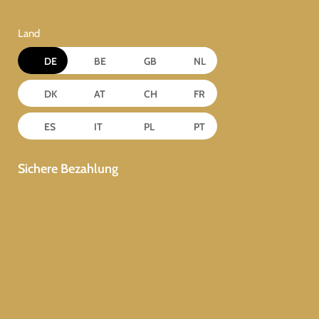
Land
DE
BE
GB
NL
DK
AT
CH
FR
ES
IT
PL
PT
Sichere Bezahlung