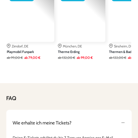
Zirndorf, DE
München, DE
Sinsheim, DE
Playmobil Funpark
Therme Erding
Thermen & Badewel
ab
99,00 €
ab
79,00 €
ab
132,00 €
ab
99,00 €
ab
122,00 €
ab
79,
FAQ
Wie erhalte ich meine Tickets?
Deine E-Tickets erhältst du bis 7 Tage vor Anreise per E-Mail.