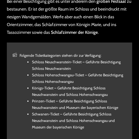
Bei einer Besichtigung gibt es unter anderem den
großen Festsaal
zu
bestaunen. Er ist der größte Raum im Schloss und beeindruckt mit
riesigen Wandgemälden. Werfe aber auch einen Blick in das
Orientzimmer, das Schlafzimmer von Königin Marie, und ins
Tassozimmer sowie das
Schlafzimmer der Könige
.
Folgende Ticketkategorien stehen dir zur Verfügung:
Schloss Neuschwanstein-Ticket – Geführte Besichtigung
Schloss Neuschwanstein
Schloss Hohenschwangau-Ticket – Geführte Besichtigung
Schloss Hohenschwangau
Königs-Ticket – Geführte Besichtigung Schloss
Neuschwanstein und Schloss Hohenschwangau
Prinzen-Ticket – Geführte Besichtigung Schloss
Neuschwanstein und Museum der bayerischen Könige
Schwanen-Ticket – Geführte Besichtigung Schloss
Neuschwanstein und Schloss Hohenschwangau und
Museum der bayerischen Könige