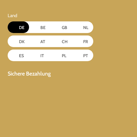
Land
DE
BE
GB
NL
DK
AT
CH
FR
ES
IT
PL
PT
Sichere Bezahlung