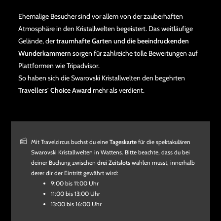
Ehemalige Besucher sind vor allem von der zauberhaften
Atmosphäre in den Kristallwelten begeistert. Das weitläufige
Gelände, der
traumhafte Garten und die beeindruckenden
Wunderkammern
sorgen für zahlreiche tolle Bewertungen auf
Plattformen wie Tripadvisor.
So haben sich die Swarovski Kristallwelten den begehrten
Travellers' Choice Award
mehr als verdient.
Mit Travelcircus buchst du eine
Tageskarte
für die spektakulären
Swarovski Kristallwelten in Wattens. Bitte beachte, dass du bei
deiner Buchung zwischen
drei Zeitslots
wählen musst, innerhalb
derer dir der Eintritt gewährt wird:
9:00 bis 11:00 Uhr
11:00 bis 13:00 Uhr
13:00 bis 16:00 Uhr