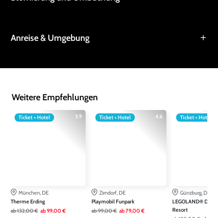
Anreise & Umgebung
Weitere Empfehlungen
3.9
4.6
Ticket + Hotel
Ticket + Hotel
Ticket + Hotel
München, DE
Zirndorf, DE
Günzburg, DE
Therme Erding
Playmobil Funpark
LEGOLAND® Deuts
Resort
ab
132,00 €
ab
99,00 €
ab
99,00 €
ab
79,00 €