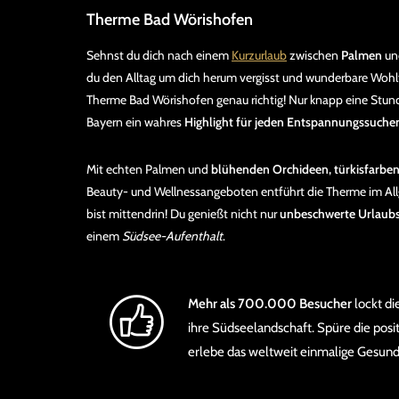
Therme Bad Wörishofen
Sehnst du dich nach einem
Kurzurlaub
zwischen
Palmen
und
du den Alltag um dich herum vergisst und wunderbare Wohlf
Therme Bad Wörishofen genau richtig! Nur knapp eine Stund
Bayern ein wahres
Highlight für jeden Entspannungssuch
Mit echten Palmen und
blühenden Orchideen, türkisfarbe
Beauty- und Wellnessangeboten entführt die Therme im Allgä
bist mittendrin! Du genießt nicht nur
unbeschwerte Urlaub
einem
Südsee-Aufenthalt
.
Mehr als 700.000 Besucher
lockt di
ihre Südseelandschaft. Spüre die posi
erlebe das weltweit einmalige Gesund