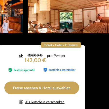
Ticket + Hotel + Frühstück
237,00 €
ab
pro Person
142,00 €
Kostenlos stornierbar
Bestpreisgarantie
Preise ansehen & Hotel auswählen
Als Gutschein verschenken