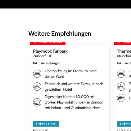
Weitere Empfehlungen
inkl. Frühstück
inkl.
Playmobil Funpark
Therme
Zirndorf, DE
München
Inklusivleistungen
:
Inklusivl
Übernachtung im Premium Hotel
Ü
deiner Wahl
P
Frühstück und weitere Extras, je nach
F
gewähltem Hotel
g
Tagesticket für den 90.000 m²
T
großen Playmobil Funpark in Zirndorf
mit Indoor- und Outdoorbereichen
Ticket + Hotel
Ticket 