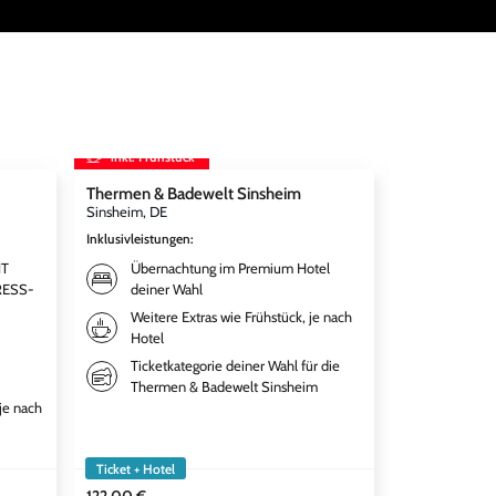
inkl. Frühstück
inkl. Frühst
Thermen & Badewelt Sinsheim
Disneyland Par
Disneyland® 
Sinsheim, DE
World inkl. 
Inklusivleistungen
:
Paris, FR
HT
Übernachtung im Premium Hotel
Inklusivleistun
RESS-
deiner Wahl
Übernac
Weitere Extras wie Frühstück, je nach
qualitä
Hotel
deiner 
Ticketkategorie deiner Wahl für die
Weitere
Thermen & Badewelt Sinsheim
gewähl
je nach
Tickets
Adventu
Ticket + Hotel
Ticket + Hotel