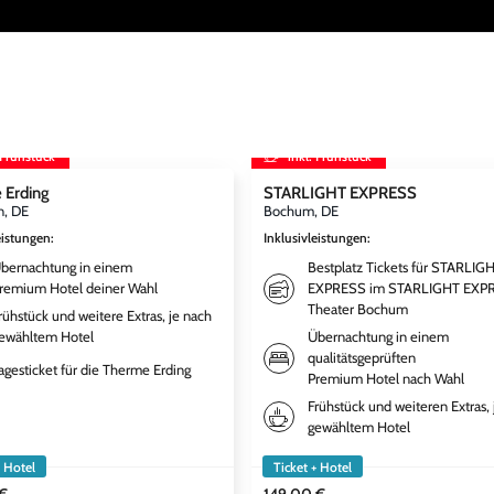
 Frühstück
inkl. Frühstück
 Erding
STARLIGHT EXPRESS
, DE
Bochum, DE
eistungen
:
Inklusivleistungen
:
bernachtung in einem
Bestplatz Tickets für STARLIG
remium Hotel deiner Wahl
EXPRESS im STARLIGHT EXP
Theater Bochum
rühstück und weitere Extras, je nach
ewähltem Hotel
Übernachtung in einem
qualitätsgeprüften
agesticket für die Therme Erding
Premium Hotel nach Wahl
Frühstück und weiteren Extras, 
gewähltem Hotel
+ Hotel
Ticket + Hotel