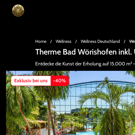
Home
/
Wellness
/
Wellness Deutschland
/
We
Therme Bad Wörishofen inkl.
Entdecke die Kunst der Erholung auf 15.000 m² – 
Exklusiv bei uns
-
40
%