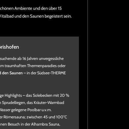
chönen Ambiente und den über 15
italbad und den Saunen begeistert sein.
rishofen
uchende ab 16 Jahren unvergessliche
 im traumhaften Thermenparadies oder
nd den Saunen
– in der Südsee-THERME
lige Highlights – das Solebecken mit 20 %
n Sprudelliegen, das Kräuter-Warmbad
Wasser gelegene Poolbar u.v.m.
oder Römersauna; zwischen 45 und 100°C
einen Besuch in der Alhambra Sauna,