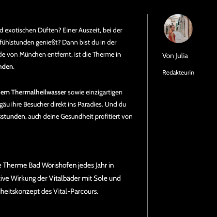
 exotischen Düften? Einer Auszeit, bei der
ühlstunden genießt? Dann bist du in der
e von München entfernt, ist die Therme in
Von
Julia
enden
.
Redakteurin
nem Thermalheilwasser
sowie einzigartigen
u ihre Besucher direkt ins Paradies. Und du
sstunden
, auch deine Gesundheit profitiert von
e Therme Bad Wörishofen jedes Jahr in
tive Wirkung der Vitalbäder mit Sole und
heitskonzept des Vital-Parcours.