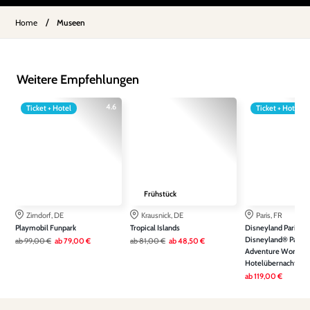
/
Home
Museen
Weitere Empfehlungen
4.6
Ticket + Hotel
Ticket + Hotel
Frühstück
Zirndorf, DE
Krausnick, DE
Paris, FR
Playmobil Funpark
Tropical Islands
Disneyland Paris: Ein
Disneyland® Park &
ab
99,00 €
ab
79,00 €
ab
81,00 €
ab
48,50 €
Adventure World ink
Hotelübernachtung
ab
119,00 €