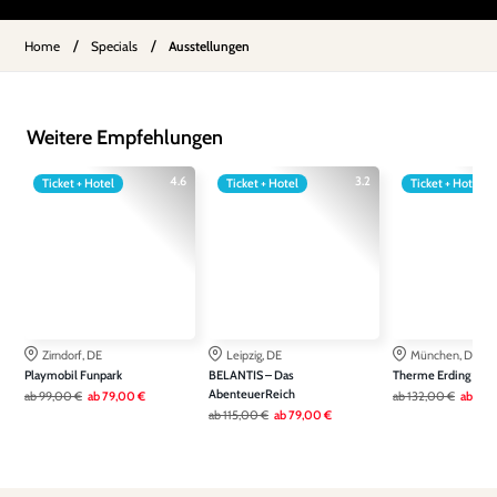
/
/
Home
Specials
Ausstellungen
Weitere Empfehlungen
4.6
3.2
Ticket + Hotel
Ticket + Hotel
Ticket + Hotel
Zirndorf, DE
Leipzig, DE
München, DE
Playmobil Funpark
BELANTIS – Das
Therme Erding
AbenteuerReich
ab
99,00 €
ab
79,00 €
ab
132,00 €
ab
99,
ab
115,00 €
ab
79,00 €