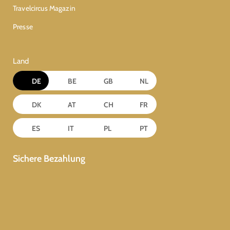
Travelcircus Magazin
Presse
Land
DE
BE
GB
NL
DK
AT
CH
FR
ES
IT
PL
PT
Sichere Bezahlung