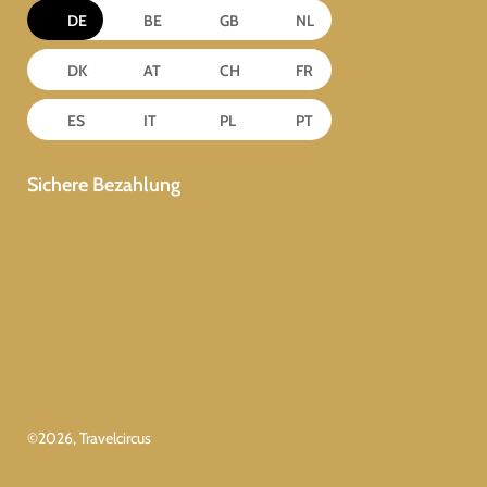
DE
BE
GB
NL
DK
AT
CH
FR
ES
IT
PL
PT
Sichere Bezahlung
©
2026
, Travelcircus