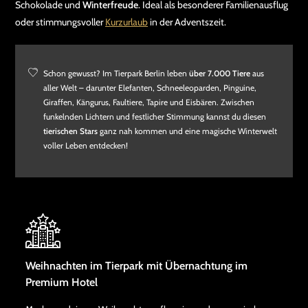
Schokolade und
Winterfreude
. Ideal als besonderer Familienausflug
oder stimmungsvoller
Kurzurlaub
in der Adventszeit.
Schon gewusst? Im Tierpark Berlin leben
über 7.000 Tiere
aus
aller Welt – darunter Elefanten, Schneeleoparden, Pinguine,
Giraffen, Kängurus, Faultiere, Tapire und Eisbären. Zwischen
funkelnden Lichtern und festlicher Stimmung kannst du diesen
tierischen Stars
ganz nah kommen und eine magische Winterwelt
voller Leben entdecken!
Weihnachten im Tierpark mit Übernachtung im
Premium Hotel