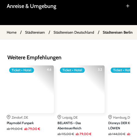
Anreise & Umgebung
/
/
/
Home
Städtereisen
Städtereisen Deutschland
Städtereisen Berlin
Weitere Empfehlungen
4.6
3.2
Ticket + Hotel
Ticket + Hotel
Ticket + Hotel
Zirndorf, DE
Leipzig, DE
Hamburg, DE
Playmobil Funpark
BELANTIS – Das
Disneys DER KÖNI
AbenteuerReich
LÖWEN
ab
99,00 €
ab
79,00 €
ab
115,00 €
ab
79,00 €
ab
144,00 €
ab
115